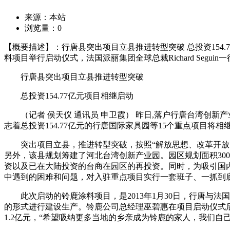
来源：本站
浏览量：
0
【概要描述】：行唐县突出项目立县推进转型突破 总投资154.
料项目举行启动仪式，法国派丽集团全球总裁Richard Segu
行唐县突出项目立县推进转型突破
总投资154.77亿元项目相继启动
（记者 侯天仪 通讯员 申卫霞） 昨日,落户行唐台湾创新产业园
志着总投资154.77亿元的行唐国际家具园等15个重点项目将相
突出项目立县，推进转型突破，按照“解放思想、改革开放、创新驱
另外，该县规划筹建了河北台湾创新产业园。园区规划面积30
资以及已在大陆投资的台商在园区的再投资。同时，为吸引国
中遇到的困难和问题，对入驻重点项目实行一套班子、一抓到
此次启动的铃鹿涂料项目，是2013年1月30日，行唐与法国派
的形式进行建设生产。铃鹿公司总经理巫碧惠在项目启动仪式后
1.2亿元，“希望吸纳更多当地的乡亲成为铃鹿的家人，我们自