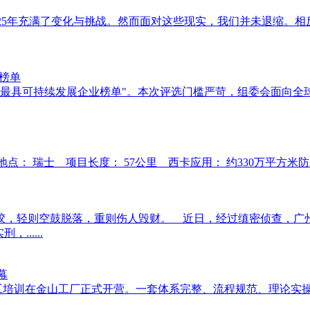
事们： 2025年充满了变化与挑战。然而面对这些现实，我们并未
业榜单
6全球最具可持续发展企业榜单"。本次评选门槛严苛，组委会面向全
项目地点： 瑞士 项目长度： 57公里 西卡应用： 约330万平方米防水卷材
，轻则空鼓脱落，重则伤人毁财。 近日，经过缜密侦查，广
.....
幕
培训在金山工厂正式开营。一套体系完整、流程规范、理论实