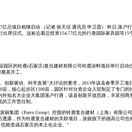
77亿元项目相继启动 （记者 侯天仪 通讯员 申卫霞） 昨日,落
in一行出席仪式。这标志着总投资154.77亿元的行唐国际家具园等1
区的铃鹿(石家庄)复合建材有限公司铃鹿涂料项目举行启动仪式，法
继奠基开工。
动、科学发展”大讨论的要求，2013年该县春季开工项目15个
00亩，核心起步区1500亩，园区针对台资企业入驻制定了专门
内外知名大企业大集团落户行唐，该县创新开放思路，丰富招商
底的工作责任制。
丽集团（Parex Group）控股的铃鹿复合建材（上海）有限
透露，作为铃鹿复合建材的关联项目，派丽旗下的德高公司也将
己也能变成石家庄的本土化企业。”