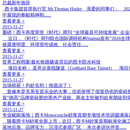
总裁新年致辞
西卡集团首席执行官 Mr.Thomas Hasler 亲爱的同
中展现的奉献精神和......
查看更多 +
2015-11-27
重磅！西卡再度荣登《时代》周刊 “全球最具可持续发展” 企
近日，《时代》周刊联合国际调研机构Statista发布"202
披露透明度、环境管控成效、社会责任......
查看更多 +
2015-11-27
世界工程档案|最长铁路隧道背后的西卡防水科技
项目名称： 圣哥达基线隧道（Gotthard Base Tunnel） 
查看更多 +
2015-11-27
当场抓获！判处实刑！彻底凉了！
装修本是关系安居乐业的大事，但若使用了假冒伪劣的瓷砖胶
冒“德高”品牌瓷砖胶的黑色产业链。两名主犯被判处有期徒刑实刑，.
查看更多 +
2015-11-27
专业赋能落地｜西卡Monocouche砂浆首期专项技术培训圆满落
随着西卡M砂浆全新上市，近日，西卡M砂浆首期标准化施工
落地后盾。品牌实力，沉浸式参观厂区 本次参训伙伴首......