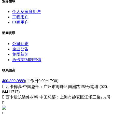
业务领域
个人及家庭用户
工程用户
电商用户
新闻资讯
公司动态
企业公告
集团新闻
西卡BFM图书馆
联系德高
400-800-9889
(工作日9:00~17:30)

西卡德高·中国总部：广州市海珠区南洲路158号南塔 (020-
84411717)

西卡建筑装修材料·中国总部：上海市静安区江场三路252号

