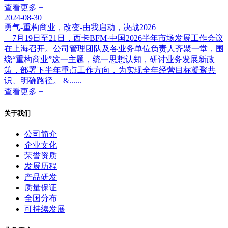
查看更多 +
2024-08-30
勇气-重构商业，改变-由我启动，决战2026
7月19日至21日，西卡BFM·中国2026半年市场发展工作会议
在上海召开。公司管理团队及各业务单位负责人齐聚一堂，围
绕“重构商业”这一主题，统一思想认知，研讨业务发展新政
策，部署下半年重点工作方向，为实现全年经营目标凝聚共
识、明确路径。 &......
查看更多 +
关于我们
公司简介
企业文化
荣誉资质
发展历程
产品研发
质量保证
全国分布
可持续发展