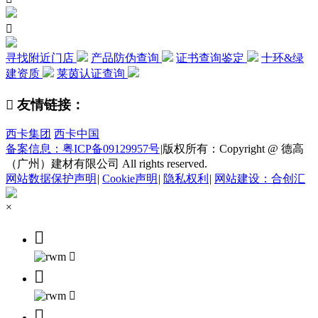

寻找附近门店
产品防伪查询
证书查询鉴定
十环&绿
建资质
莱茵认证查询

友情链接：
西卡集团
西卡中国
备案信息：粤ICP备09129957号
|
版权所有：Copyright @ 德高
（广州）建材有限公司 All rights reserved.
网站数据保护声明
|
Cookie声明
|
隐私权利
|
网站建设：合创汇
×




