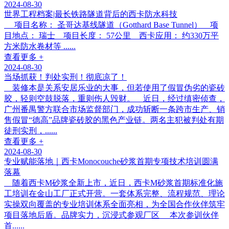
2024-08-30
世界工程档案|最长铁路隧道背后的西卡防水科技
项目名称： 圣哥达基线隧道（Gotthard Base Tunnel） 项
目地点： 瑞士 项目长度： 57公里 西卡应用： 约330万平
方米防水卷材等 ......
查看更多 +
2024-08-30
当场抓获！判处实刑！彻底凉了！
装修本是关系安居乐业的大事，但若使用了假冒伪劣的瓷砖
胶，轻则空鼓脱落，重则伤人毁财。 近日，经过缜密侦查，
广州番禺警方联合市场监督部门，成功斩断一条跨市生产、销
售假冒“德高”品牌瓷砖胶的黑色产业链。两名主犯被判处有期
徒刑实刑，......
查看更多 +
2024-08-30
专业赋能落地｜西卡Monocouche砂浆首期专项技术培训圆满
落幕
随着西卡M砂浆全新上市，近日，西卡M砂浆首期标准化施
工培训在金山工厂正式开营。一套体系完整、流程规范、理论
实操双向覆盖的专业培训体系全面亮相，为全国合作伙伴筑牢
项目落地后盾。品牌实力，沉浸式参观厂区 本次参训伙伴
首......