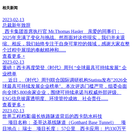
相关新闻
2023-02-13
总裁新年致辞
西卡集团首席执行官 Mr.Thomas Hasler 亲爱的同事们：
2025年充满了变化与挑战。然而面对这些现实，我们并未退
缩。相反，我们始终专注于自身可掌控的领域，感谢大家在整
个过程中展现的奉献精神和......
查看更多 +
2023-02-13
重磅！西卡再度荣登《时代》周刊 “全球最具可持续发展” 企
业榜单
近日，《时代》周刊联合国际调研机构Statista发布"2026全
球最具可持续发展企业榜单"。本次评选门槛严苛，组委会面
向全球5,800余家企业，围绕可持续承诺与权威外部评级、
ESG信息披露透明度、环境管控成效、社会责任......
查看更多 +
2023-02-13
世界工程档案|最长铁路隧道背后的西卡防水科技
项目名称： 圣哥达基线隧道（Gotthard Base Tunnel） 项
目地点： 瑞士 项目长度： 57公里 西卡应用： 约330万平