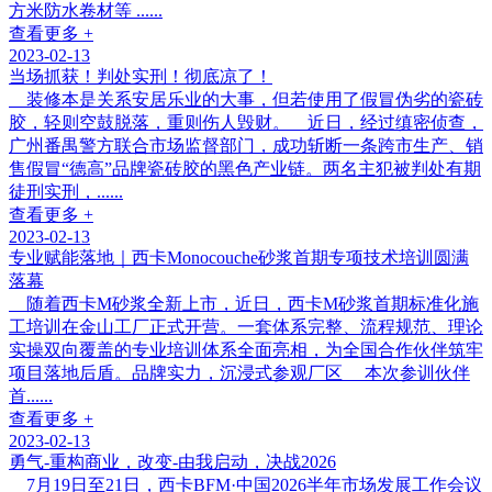
方米防水卷材等 ......
查看更多 +
2023-02-13
当场抓获！判处实刑！彻底凉了！
装修本是关系安居乐业的大事，但若使用了假冒伪劣的瓷砖
胶，轻则空鼓脱落，重则伤人毁财。 近日，经过缜密侦查，
广州番禺警方联合市场监督部门，成功斩断一条跨市生产、销
售假冒“德高”品牌瓷砖胶的黑色产业链。两名主犯被判处有期
徒刑实刑，......
查看更多 +
2023-02-13
专业赋能落地｜西卡Monocouche砂浆首期专项技术培训圆满
落幕
随着西卡M砂浆全新上市，近日，西卡M砂浆首期标准化施
工培训在金山工厂正式开营。一套体系完整、流程规范、理论
实操双向覆盖的专业培训体系全面亮相，为全国合作伙伴筑牢
项目落地后盾。品牌实力，沉浸式参观厂区 本次参训伙伴
首......
查看更多 +
2023-02-13
勇气-重构商业，改变-由我启动，决战2026
7月19日至21日，西卡BFM·中国2026半年市场发展工作会议