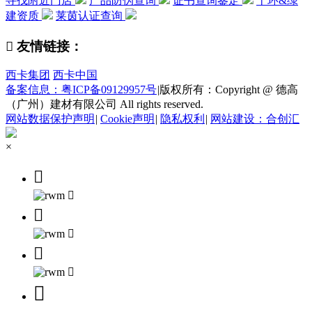
寻找附近门店
产品防伪查询
证书查询鉴定
十环&绿
建资质
莱茵认证查询

友情链接：
西卡集团
西卡中国
备案信息：粤ICP备09129957号
|
版权所有：Copyright @ 德高
（广州）建材有限公司 All rights reserved.
网站数据保护声明
|
Cookie声明
|
隐私权利
|
网站建设：合创汇
×






