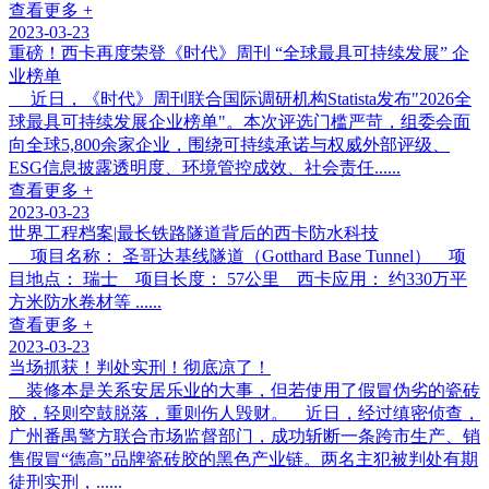
查看更多 +
2023-03-23
重磅！西卡再度荣登《时代》周刊 “全球最具可持续发展” 企
业榜单
近日，《时代》周刊联合国际调研机构Statista发布"2026全
球最具可持续发展企业榜单"。本次评选门槛严苛，组委会面
向全球5,800余家企业，围绕可持续承诺与权威外部评级、
ESG信息披露透明度、环境管控成效、社会责任......
查看更多 +
2023-03-23
世界工程档案|最长铁路隧道背后的西卡防水科技
项目名称： 圣哥达基线隧道（Gotthard Base Tunnel） 项
目地点： 瑞士 项目长度： 57公里 西卡应用： 约330万平
方米防水卷材等 ......
查看更多 +
2023-03-23
当场抓获！判处实刑！彻底凉了！
装修本是关系安居乐业的大事，但若使用了假冒伪劣的瓷砖
胶，轻则空鼓脱落，重则伤人毁财。 近日，经过缜密侦查，
广州番禺警方联合市场监督部门，成功斩断一条跨市生产、销
售假冒“德高”品牌瓷砖胶的黑色产业链。两名主犯被判处有期
徒刑实刑，......