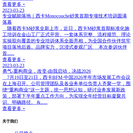
查看更多 +
2023-03-23
专业赋能落地｜西卡Monocouche砂浆首期专项技术培训圆满
落幕
随着西卡M砂浆全新上市，近日，西卡M砂浆首期标准化施
工培训在金山工厂正式开营。一套体系完整、流程规范、理论
实操双向覆盖的专业培训体系全面亮相，为全国合作伙伴筑牢
项目落地后盾。品牌实力，沉浸式参观厂区 本次参训伙伴
首......
查看更多 +
2023-03-23
勇气-重构商业，改变-由我启动，决战2026
7月19日至21日，西卡BFM·中国2026半年市场发展工作会议
在上海召开。公司管理团队及各业务单位负责人齐聚一堂，围
绕“重构商业”这一主题，统一思想认知，研讨业务发展新政
策，部署下半年重点工作方向，为实现全年经营目标凝聚共
识、明确路径。 &......
查看更多 +
关于我们