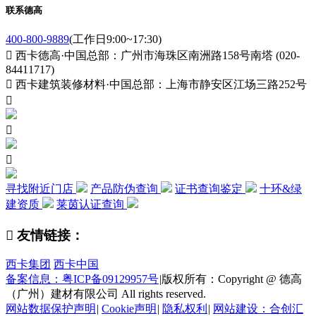
联系德高
400-800-9889
(工作日9:00~17:30)

西卡德高·中国总部：广州市海珠区南洲路158号南塔 (020-
84411717)

西卡建筑装修材料·中国总部：上海市静安区江场三路252号



寻找附近门店
产品防伪查询
证书查询鉴定
十环&绿
建资质
莱茵认证查询

友情链接：
西卡集团
西卡中国
备案信息：粤ICP备09129957号
|
版权所有：Copyright @ 德高
（广州）建材有限公司 All rights reserved.
网站数据保护声明
|
Cookie声明
|
隐私权利
|
网站建设：合创汇