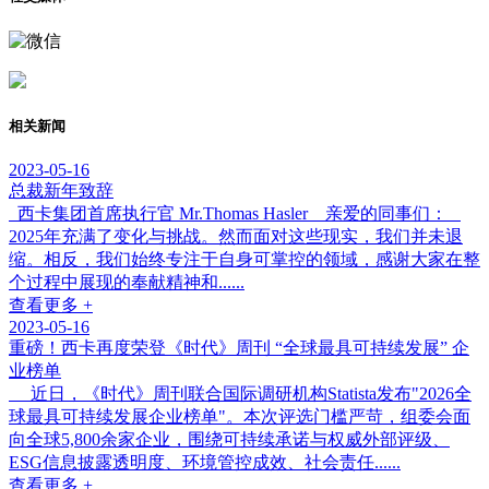
相关新闻
2023-05-16
总裁新年致辞
西卡集团首席执行官 Mr.Thomas Hasler 亲爱的同事们：
2025年充满了变化与挑战。然而面对这些现实，我们并未退
缩。相反，我们始终专注于自身可掌控的领域，感谢大家在整
个过程中展现的奉献精神和......
查看更多 +
2023-05-16
重磅！西卡再度荣登《时代》周刊 “全球最具可持续发展” 企
业榜单
近日，《时代》周刊联合国际调研机构Statista发布"2026全
球最具可持续发展企业榜单"。本次评选门槛严苛，组委会面
向全球5,800余家企业，围绕可持续承诺与权威外部评级、
ESG信息披露透明度、环境管控成效、社会责任......
查看更多 +