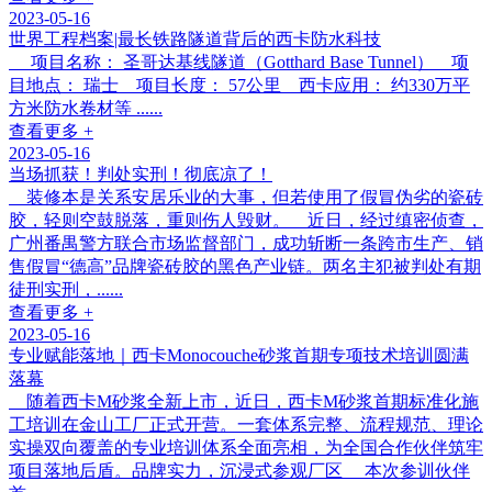
2023-05-16
世界工程档案|最长铁路隧道背后的西卡防水科技
项目名称： 圣哥达基线隧道（Gotthard Base Tunnel） 项
目地点： 瑞士 项目长度： 57公里 西卡应用： 约330万平
方米防水卷材等 ......
查看更多 +
2023-05-16
当场抓获！判处实刑！彻底凉了！
装修本是关系安居乐业的大事，但若使用了假冒伪劣的瓷砖
胶，轻则空鼓脱落，重则伤人毁财。 近日，经过缜密侦查，
广州番禺警方联合市场监督部门，成功斩断一条跨市生产、销
售假冒“德高”品牌瓷砖胶的黑色产业链。两名主犯被判处有期
徒刑实刑，......
查看更多 +
2023-05-16
专业赋能落地｜西卡Monocouche砂浆首期专项技术培训圆满
落幕
随着西卡M砂浆全新上市，近日，西卡M砂浆首期标准化施
工培训在金山工厂正式开营。一套体系完整、流程规范、理论
实操双向覆盖的专业培训体系全面亮相，为全国合作伙伴筑牢
项目落地后盾。品牌实力，沉浸式参观厂区 本次参训伙伴