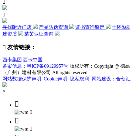


寻找附近门店
产品防伪查询
证书查询鉴定
十环&绿
建资质
莱茵认证查询

友情链接：
西卡集团
西卡中国
备案信息：粤ICP备09129957号
|
版权所有：Copyright @ 德高
（广州）建材有限公司 All rights reserved.
网站数据保护声明
|
Cookie声明
|
隐私权利
|
网站建设：合创汇
×



