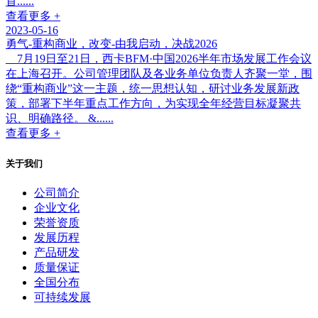
首......
查看更多 +
2023-05-16
勇气-重构商业，改变-由我启动，决战2026
7月19日至21日，西卡BFM·中国2026半年市场发展工作会议
在上海召开。公司管理团队及各业务单位负责人齐聚一堂，围
绕“重构商业”这一主题，统一思想认知，研讨业务发展新政
策，部署下半年重点工作方向，为实现全年经营目标凝聚共
识、明确路径。 &......
查看更多 +
关于我们
公司简介
企业文化
荣誉资质
发展历程
产品研发
质量保证
全国分布
可持续发展