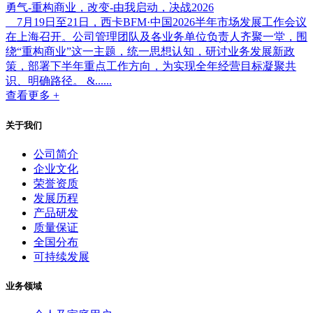
勇气-重构商业，改变-由我启动，决战2026
7月19日至21日，西卡BFM·中国2026半年市场发展工作会议
在上海召开。公司管理团队及各业务单位负责人齐聚一堂，围
绕“重构商业”这一主题，统一思想认知，研讨业务发展新政
策，部署下半年重点工作方向，为实现全年经营目标凝聚共
识、明确路径。 &......
查看更多 +
关于我们
公司简介
企业文化
荣誉资质
发展历程
产品研发
质量保证
全国分布
可持续发展
业务领域