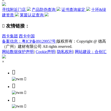
寻找附近门店
产品防伪查询
证书查询鉴定
十环&绿
建资质
莱茵认证查询

友情链接：
西卡集团
西卡中国
备案信息：粤ICP备09129957号
|
版权所有：Copyright @ 德高
（广州）建材有限公司 All rights reserved.
网站数据保护声明
|
Cookie声明
|
隐私权利
|
网站建设：合创汇
×





