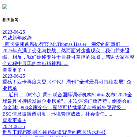
相关新闻
2023-06-25
总裁新年致辞
西卡集团首席执行官 Mr.Thomas Hasler 亲爱的同事们：
2025年充满了变化与挑战。然而面对这些现实，我们并未退
缩。相反，我们始终专注于自身可掌控的领域，感谢大家在整
个过程中展现的奉献精神和......
查看更多 +
2023-06-25
重磅！西卡再度荣登《时代》周刊 “全球最具可持续发展” 企
业榜单
近日，《时代》周刊联合国际调研机构Statista发布"2026全
球最具可持续发展企业榜单"。本次评选门槛严苛，组委会面
向全球5,800余家企业，围绕可持续承诺与权威外部评级、
ESG信息披露透明度、环境管控成效、社会责任......
查看更多 +
2023-06-25
世界工程档案|最长铁路隧道背后的西卡防水科技