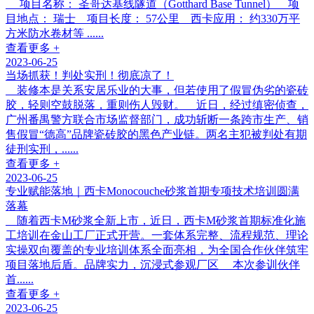
项目名称： 圣哥达基线隧道（Gotthard Base Tunnel） 项
目地点： 瑞士 项目长度： 57公里 西卡应用： 约330万平
方米防水卷材等 ......
查看更多 +
2023-06-25
当场抓获！判处实刑！彻底凉了！
装修本是关系安居乐业的大事，但若使用了假冒伪劣的瓷砖
胶，轻则空鼓脱落，重则伤人毁财。 近日，经过缜密侦查，
广州番禺警方联合市场监督部门，成功斩断一条跨市生产、销
售假冒“德高”品牌瓷砖胶的黑色产业链。两名主犯被判处有期
徒刑实刑，......
查看更多 +
2023-06-25
专业赋能落地｜西卡Monocouche砂浆首期专项技术培训圆满
落幕
随着西卡M砂浆全新上市，近日，西卡M砂浆首期标准化施
工培训在金山工厂正式开营。一套体系完整、流程规范、理论
实操双向覆盖的专业培训体系全面亮相，为全国合作伙伴筑牢
项目落地后盾。品牌实力，沉浸式参观厂区 本次参训伙伴
首......
查看更多 +
2023-06-25