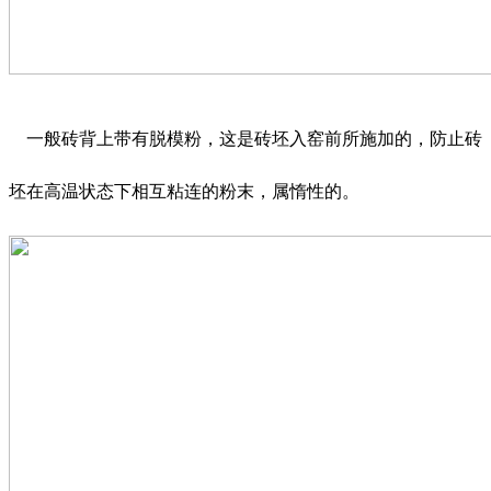
一般砖背上带有脱模粉，这是砖坯入窑前所施加的，防止砖
坯在高温状态下相互粘连的粉末，属惰性的。