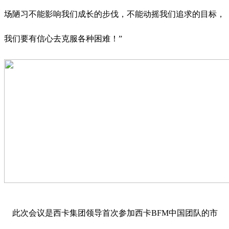
场陋习不能影响我们成长的步伐，不能动摇我们追求的目标，
我们要有信心去克服各种困难！”
此次会议是西卡集团领导首次参加西卡BFM中国团队的市