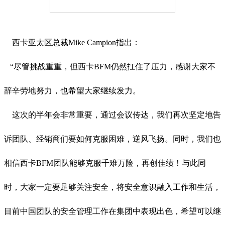
西卡亚太区总裁Mike Campion指出：
“尽管挑战重重，但西卡BFM仍然扛住了压力，感谢大家不
辞辛劳地努力，也希望大家继续发力。
这次的半年会非常重要，通过会议传达，我们再次坚定地告
诉团队、经销商们要如何克服困难，逆风飞扬。同时，我们也
相信西卡BFM团队能够克服千难万险，再创佳绩！与此同
时，大家一定要足够关注安全，将安全意识融入工作和生活，
目前中国团队的安全管理工作在集团中表现出色，希望可以继