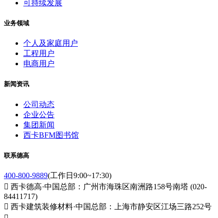
可持续发展
业务领域
个人及家庭用户
工程用户
电商用户
新闻资讯
公司动态
企业公告
集团新闻
西卡BFM图书馆
联系德高
400-800-9889
(工作日9:00~17:30)

西卡德高·中国总部：广州市海珠区南洲路158号南塔 (020-
84411717)

西卡建筑装修材料·中国总部：上海市静安区江场三路252号
