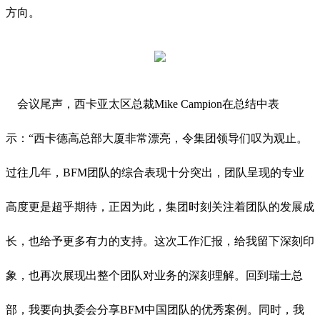
方向。
会议尾声，西卡亚太区总裁Mike Campion在总结中表
示：“西卡德高总部大厦非常漂亮，令集团领导们叹为观止。
过往几年，BFM团队的综合表现十分突出，团队呈现的专业
高度更是超乎期待，正因为此，集团时刻关注着团队的发展成
长，也给予更多有力的支持。这次工作汇报，给我留下深刻印
象，也再次展现出整个团队对业务的深刻理解。回到瑞士总
部，我要向执委会分享BFM中国团队的优秀案例。同时，我