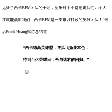
见证了西卡BFM团队的干劲，竞争对手不是挖走我们几个人
才就能战胜我们，西卡BFM是一支难以打败的英雄团队！”最
后Frank Huang赋诗总结道：
“西卡德高英雄盟，逆风飞扬显本色，
待到百亿荣耀日，吾与诸君醉回归。”