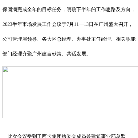
保圆满完成全年的目标任务，明确下半年的工作思路及方向，
2023半年市场发展工作会议于7月11—13日在广州盛大召开，
公司管理层领导、各大区总经理、办事处主任经理、相关职能
部门经理齐聚广州建言献策、共话发展。
此次会议受到了西卡集团执委会成员兼建筑事业部总监