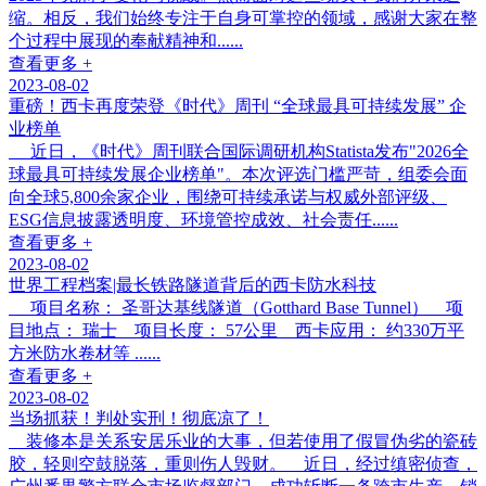
缩。相反，我们始终专注于自身可掌控的领域，感谢大家在整
个过程中展现的奉献精神和......
查看更多 +
2023-08-02
重磅！西卡再度荣登《时代》周刊 “全球最具可持续发展” 企
业榜单
近日，《时代》周刊联合国际调研机构Statista发布"2026全
球最具可持续发展企业榜单"。本次评选门槛严苛，组委会面
向全球5,800余家企业，围绕可持续承诺与权威外部评级、
ESG信息披露透明度、环境管控成效、社会责任......
查看更多 +
2023-08-02
世界工程档案|最长铁路隧道背后的西卡防水科技
项目名称： 圣哥达基线隧道（Gotthard Base Tunnel） 项
目地点： 瑞士 项目长度： 57公里 西卡应用： 约330万平
方米防水卷材等 ......
查看更多 +
2023-08-02
当场抓获！判处实刑！彻底凉了！
装修本是关系安居乐业的大事，但若使用了假冒伪劣的瓷砖
胶，轻则空鼓脱落，重则伤人毁财。 近日，经过缜密侦查，