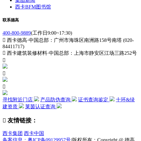
集团新闻
西卡BFM图书馆
联系德高
400-800-9889
(工作日9:00~17:30)

西卡德高·中国总部：广州市海珠区南洲路158号南塔 (020-
84411717)

西卡建筑装修材料·中国总部：上海市静安区江场三路252号



寻找附近门店
产品防伪查询
证书查询鉴定
十环&绿
建资质
莱茵认证查询

友情链接：
西卡集团
西卡中国
备案信息：粤ICP备09129957号
|
版权所有：Copyright @ 德高