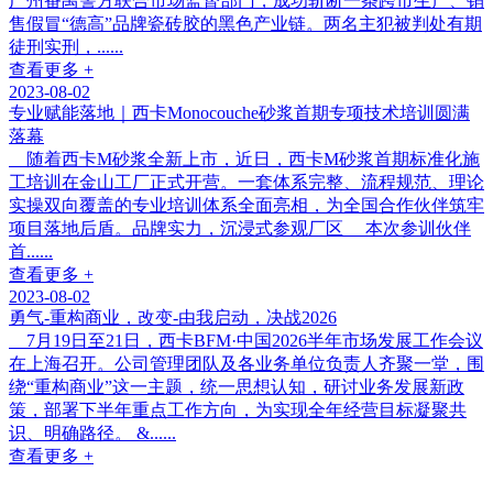
广州番禺警方联合市场监督部门，成功斩断一条跨市生产、销
售假冒“德高”品牌瓷砖胶的黑色产业链。两名主犯被判处有期
徒刑实刑，......
查看更多 +
2023-08-02
专业赋能落地｜西卡Monocouche砂浆首期专项技术培训圆满
落幕
随着西卡M砂浆全新上市，近日，西卡M砂浆首期标准化施
工培训在金山工厂正式开营。一套体系完整、流程规范、理论
实操双向覆盖的专业培训体系全面亮相，为全国合作伙伴筑牢
项目落地后盾。品牌实力，沉浸式参观厂区 本次参训伙伴
首......
查看更多 +
2023-08-02
勇气-重构商业，改变-由我启动，决战2026
7月19日至21日，西卡BFM·中国2026半年市场发展工作会议
在上海召开。公司管理团队及各业务单位负责人齐聚一堂，围
绕“重构商业”这一主题，统一思想认知，研讨业务发展新政
策，部署下半年重点工作方向，为实现全年经营目标凝聚共
识、明确路径。 &......
查看更多 +