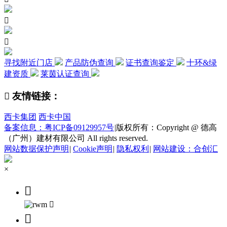


寻找附近门店
产品防伪查询
证书查询鉴定
十环&绿
建资质
莱茵认证查询

友情链接：
西卡集团
西卡中国
备案信息：粤ICP备09129957号
|
版权所有：Copyright @ 德高
（广州）建材有限公司 All rights reserved.
网站数据保护声明
|
Cookie声明
|
隐私权利
|
网站建设：合创汇
×


