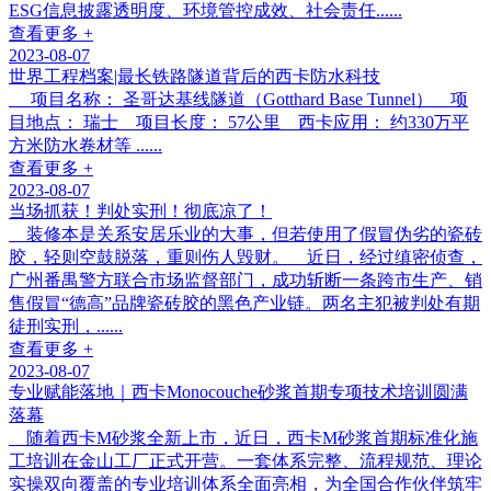
ESG信息披露透明度、环境管控成效、社会责任......
查看更多 +
2023-08-07
世界工程档案|最长铁路隧道背后的西卡防水科技
项目名称： 圣哥达基线隧道（Gotthard Base Tunnel） 项
目地点： 瑞士 项目长度： 57公里 西卡应用： 约330万平
方米防水卷材等 ......
查看更多 +
2023-08-07
当场抓获！判处实刑！彻底凉了！
装修本是关系安居乐业的大事，但若使用了假冒伪劣的瓷砖
胶，轻则空鼓脱落，重则伤人毁财。 近日，经过缜密侦查，
广州番禺警方联合市场监督部门，成功斩断一条跨市生产、销
售假冒“德高”品牌瓷砖胶的黑色产业链。两名主犯被判处有期
徒刑实刑，......
查看更多 +
2023-08-07
专业赋能落地｜西卡Monocouche砂浆首期专项技术培训圆满
落幕
随着西卡M砂浆全新上市，近日，西卡M砂浆首期标准化施
工培训在金山工厂正式开营。一套体系完整、流程规范、理论
实操双向覆盖的专业培训体系全面亮相，为全国合作伙伴筑牢