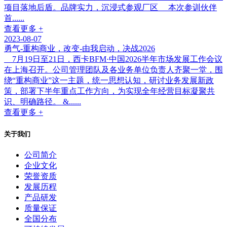
项目落地后盾。品牌实力，沉浸式参观厂区 本次参训伙伴
首......
查看更多 +
2023-08-07
勇气-重构商业，改变-由我启动，决战2026
7月19日至21日，西卡BFM·中国2026半年市场发展工作会议
在上海召开。公司管理团队及各业务单位负责人齐聚一堂，围
绕“重构商业”这一主题，统一思想认知，研讨业务发展新政
策，部署下半年重点工作方向，为实现全年经营目标凝聚共
识、明确路径。 &......
查看更多 +
关于我们
公司简介
企业文化
荣誉资质
发展历程
产品研发
质量保证
全国分布