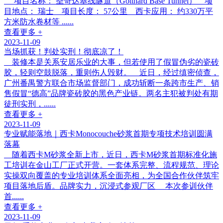
项目名称： 圣哥达基线隧道（Gotthard Base Tunnel） 项
目地点： 瑞士 项目长度： 57公里 西卡应用： 约330万平
方米防水卷材等 ......
查看更多 +
2023-11-09
当场抓获！判处实刑！彻底凉了！
装修本是关系安居乐业的大事，但若使用了假冒伪劣的瓷砖
胶，轻则空鼓脱落，重则伤人毁财。 近日，经过缜密侦查，
广州番禺警方联合市场监督部门，成功斩断一条跨市生产、销
售假冒“德高”品牌瓷砖胶的黑色产业链。两名主犯被判处有期
徒刑实刑，......
查看更多 +
2023-11-09
专业赋能落地｜西卡Monocouche砂浆首期专项技术培训圆满
落幕
随着西卡M砂浆全新上市，近日，西卡M砂浆首期标准化施
工培训在金山工厂正式开营。一套体系完整、流程规范、理论
实操双向覆盖的专业培训体系全面亮相，为全国合作伙伴筑牢
项目落地后盾。品牌实力，沉浸式参观厂区 本次参训伙伴
首......
查看更多 +
2023-11-09