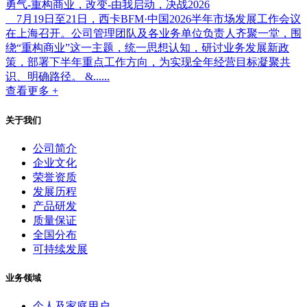
勇气-重构商业，改变-由我启动，决战2026
7月19日至21日，西卡BFM·中国2026半年市场发展工作会议
在上海召开。公司管理团队及各业务单位负责人齐聚一堂，围
绕“重构商业”这一主题，统一思想认知，研讨业务发展新政
策，部署下半年重点工作方向，为实现全年经营目标凝聚共
识、明确路径。 &......
查看更多 +
关于我们
公司简介
企业文化
荣誉资质
发展历程
产品研发
质量保证
全国分布
可持续发展
业务领域
个人及家庭用户