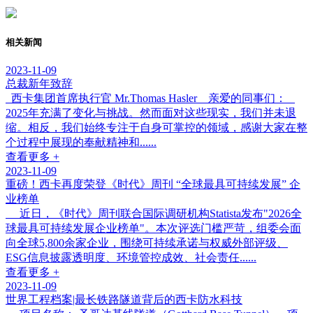
相关新闻
2023-11-09
总裁新年致辞
西卡集团首席执行官 Mr.Thomas Hasler 亲爱的同事们：
2025年充满了变化与挑战。然而面对这些现实，我们并未退
缩。相反，我们始终专注于自身可掌控的领域，感谢大家在整
个过程中展现的奉献精神和......
查看更多 +
2023-11-09
重磅！西卡再度荣登《时代》周刊 “全球最具可持续发展” 企
业榜单
近日，《时代》周刊联合国际调研机构Statista发布"2026全
球最具可持续发展企业榜单"。本次评选门槛严苛，组委会面
向全球5,800余家企业，围绕可持续承诺与权威外部评级、
ESG信息披露透明度、环境管控成效、社会责任......
查看更多 +
2023-11-09
世界工程档案|最长铁路隧道背后的西卡防水科技