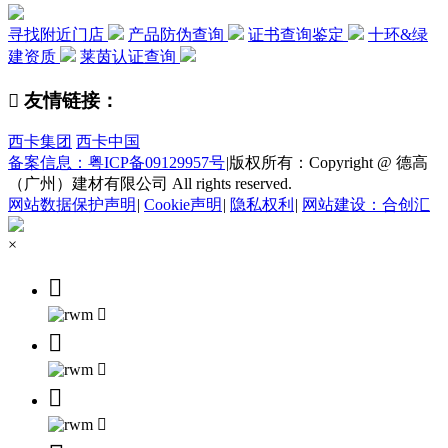
寻找附近门店
产品防伪查询
证书查询鉴定
十环&绿
建资质
莱茵认证查询

友情链接：
西卡集团
西卡中国
备案信息：粤ICP备09129957号
|
版权所有：Copyright @ 德高
（广州）建材有限公司 All rights reserved.
网站数据保护声明
|
Cookie声明
|
隐私权利
|
网站建设：合创汇
×





