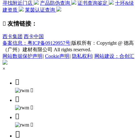
寻找附近门店
产品防伪查询
证书查询鉴定
十环&绿
建资质
莱茵认证查询

友情链接：
西卡集团
西卡中国
备案信息：粤ICP备09129957号
|
版权所有：Copyright @ 德高
（广州）建材有限公司 All rights reserved.
网站数据保护声明
|
Cookie声明
|
隐私权利
|
网站建设：合创汇
×






