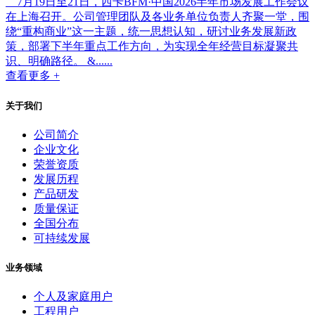
7月19日至21日，西卡BFM·中国2026半年市场发展工作会议
在上海召开。公司管理团队及各业务单位负责人齐聚一堂，围
绕“重构商业”这一主题，统一思想认知，研讨业务发展新政
策，部署下半年重点工作方向，为实现全年经营目标凝聚共
识、明确路径。 &......
查看更多 +
关于我们
公司简介
企业文化
荣誉资质
发展历程
产品研发
质量保证
全国分布
可持续发展
业务领域
个人及家庭用户
工程用户