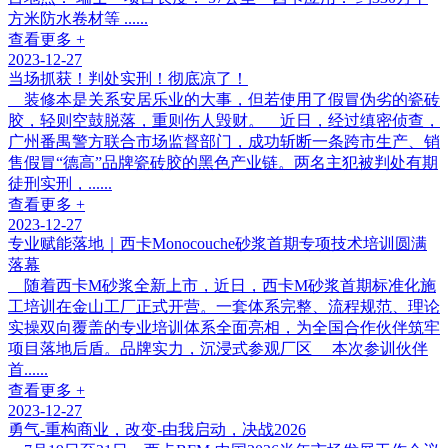
方米防水卷材等 ......
查看更多 +
2023-12-27
当场抓获！判处实刑！彻底凉了！
装修本是关系安居乐业的大事，但若使用了假冒伪劣的瓷砖
胶，轻则空鼓脱落，重则伤人毁财。 近日，经过缜密侦查，
广州番禺警方联合市场监督部门，成功斩断一条跨市生产、销
售假冒“德高”品牌瓷砖胶的黑色产业链。两名主犯被判处有期
徒刑实刑，......
查看更多 +
2023-12-27
专业赋能落地｜西卡Monocouche砂浆首期专项技术培训圆满
落幕
随着西卡M砂浆全新上市，近日，西卡M砂浆首期标准化施
工培训在金山工厂正式开营。一套体系完整、流程规范、理论
实操双向覆盖的专业培训体系全面亮相，为全国合作伙伴筑牢
项目落地后盾。品牌实力，沉浸式参观厂区 本次参训伙伴
首......
查看更多 +
2023-12-27
勇气-重构商业，改变-由我启动，决战2026