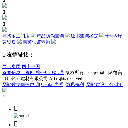



寻找附近门店
产品防伪查询
证书查询鉴定
十环&绿
建资质
莱茵认证查询

友情链接：
西卡集团
西卡中国
备案信息：粤ICP备09129957号
|
版权所有：Copyright @ 德高
（广州）建材有限公司 All rights reserved.
网站数据保护声明
|
Cookie声明
|
隐私权利
|
网站建设：合创汇
×


