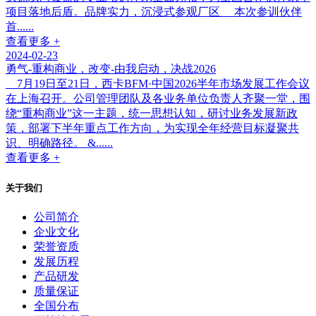
项目落地后盾。品牌实力，沉浸式参观厂区 本次参训伙伴
首......
查看更多 +
2024-02-23
勇气-重构商业，改变-由我启动，决战2026
7月19日至21日，西卡BFM·中国2026半年市场发展工作会议
在上海召开。公司管理团队及各业务单位负责人齐聚一堂，围
绕“重构商业”这一主题，统一思想认知，研讨业务发展新政
策，部署下半年重点工作方向，为实现全年经营目标凝聚共
识、明确路径。 &......
查看更多 +
关于我们
公司简介
企业文化
荣誉资质
发展历程
产品研发
质量保证
全国分布