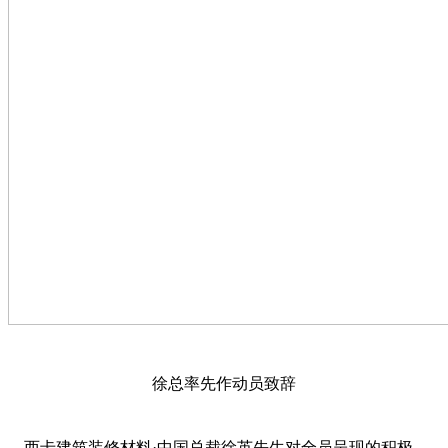
徐总率先作动员致辞
西卡建筑装修材料·中国总裁徐英先生对全员呈现的积极、