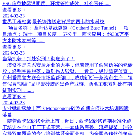
ESG信息披露透明度、环境管控成效、社会责任......
查看更多 +
2024-02-23
世界工程档案|最长铁路隧道背后的西卡防水科技
项目名称： 圣哥达基线隧道（Gotthard Base Tunnel） 项
目地点： 瑞士 项目长度： 57公里 西卡应用： 约330万平
方米防水卷材等 ......
查看更多 +
2024-02-23
当场抓获！判处实刑！彻底凉了！
装修本是关系安居乐业的大事，但若使用了假冒伪劣的瓷砖
胶，轻则空鼓脱落，重则伤人毁财。 近日，经过缜密侦查，
广州番禺警方联合市场监督部门，成功斩断一条跨市生产、销
售假冒“德高”品牌瓷砖胶的黑色产业链。两名主犯被判处有期
徒刑实刑，......
查看更多 +
2024-02-23
专业赋能落地｜西卡Monocouche砂浆首期专项技术培训圆满
落幕
随着西卡M砂浆全新上市，近日，西卡M砂浆首期标准化施
工培训在金山工厂正式开营。一套体系完整、流程规范、理论
实操双向覆盖的专业培训体系全面亮相，为全国合作伙伴筑牢