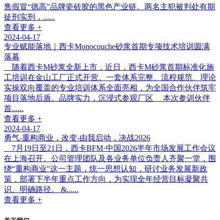
售假冒“德高”品牌瓷砖胶的黑色产业链。两名主犯被判处有期
徒刑实刑，......
查看更多 +
2024-04-17
专业赋能落地｜西卡Monocouche砂浆首期专项技术培训圆满
落幕
随着西卡M砂浆全新上市，近日，西卡M砂浆首期标准化施
工培训在金山工厂正式开营。一套体系完整、流程规范、理论
实操双向覆盖的专业培训体系全面亮相，为全国合作伙伴筑牢
项目落地后盾。品牌实力，沉浸式参观厂区 本次参训伙伴
首......
查看更多 +
2024-04-17
勇气-重构商业，改变-由我启动，决战2026
7月19日至21日，西卡BFM·中国2026半年市场发展工作会议
在上海召开。公司管理团队及各业务单位负责人齐聚一堂，围
绕“重构商业”这一主题，统一思想认知，研讨业务发展新政
策，部署下半年重点工作方向，为实现全年经营目标凝聚共
识、明确路径。 &......
查看更多 +