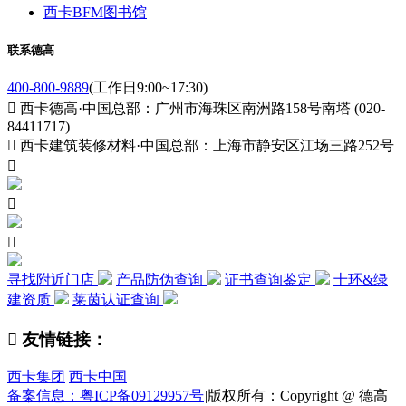
西卡BFM图书馆
联系德高
400-800-9889
(工作日9:00~17:30)

西卡德高·中国总部：广州市海珠区南洲路158号南塔 (020-
84411717)

西卡建筑装修材料·中国总部：上海市静安区江场三路252号



寻找附近门店
产品防伪查询
证书查询鉴定
十环&绿
建资质
莱茵认证查询

友情链接：
西卡集团
西卡中国
备案信息：粤ICP备09129957号
|
版权所有：Copyright @ 德高