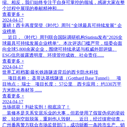
缩。相反，我们始终专注于自身可掌控的领域，感谢大家在整
个过程中展现的奉献精神和......
查看更多 +
2024-04-17
重磅！西卡再度荣登《时代》周刊 “全球最具可持续发展” 企
业榜单
近日，《时代》周刊联合国际调研机构Statista发布"2026全
球最具可持续发展企业榜单"。本次评选门槛严苛，组委会面
向全球5,800余家企业，围绕可持续承诺与权威外部评级、
ESG信息披露透明度、环境管控成效、社会责任......
查看更多 +
2024-04-17
世界工程档案|最长铁路隧道背后的西卡防水科技
项目名称： 圣哥达基线隧道（Gotthard Base Tunnel） 项
目地点： 瑞士 项目长度： 57公里 西卡应用： 约330万平
方米防水卷材等 ......
查看更多 +
2024-04-17
当场抓获！判处实刑！彻底凉了！
装修本是关系安居乐业的大事，但若使用了假冒伪劣的瓷砖
胶，轻则空鼓脱落，重则伤人毁财。 近日，经过缜密侦查，
广州番禺警方联合市场监督部门，成功斩断一条跨市生产、销