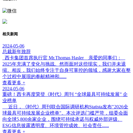
相关新闻
2024-05-06
总裁新年致辞
西卡集团首席执行官 Mr.Thomas Hasler 亲爱的同事们：
2025年充满了变化与挑战。然而面对这些现实，我们并未退
缩。相反，我们始终专注于自身可掌控的领域，感谢大家在整
个过程中展现的奉献精神和......
查看更多 +
2024-05-06
重磅！西卡再度荣登《时代》周刊 “全球最具可持续发展” 企
业榜单
近日，《时代》周刊联合国际调研机构Statista发布"2026全
球最具可持续发展企业榜单"。本次评选门槛严苛，组委会面
向全球5,800余家企业，围绕可持续承诺与权威外部评级、
ESG信息披露透明度、环境管控成效、社会责任......
查看更多 +