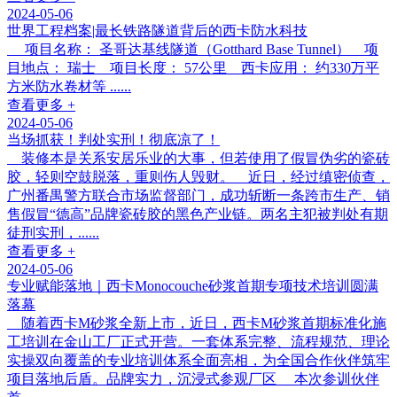
2024-05-06
世界工程档案|最长铁路隧道背后的西卡防水科技
项目名称： 圣哥达基线隧道（Gotthard Base Tunnel） 项
目地点： 瑞士 项目长度： 57公里 西卡应用： 约330万平
方米防水卷材等 ......
查看更多 +
2024-05-06
当场抓获！判处实刑！彻底凉了！
装修本是关系安居乐业的大事，但若使用了假冒伪劣的瓷砖
胶，轻则空鼓脱落，重则伤人毁财。 近日，经过缜密侦查，
广州番禺警方联合市场监督部门，成功斩断一条跨市生产、销
售假冒“德高”品牌瓷砖胶的黑色产业链。两名主犯被判处有期
徒刑实刑，......
查看更多 +
2024-05-06
专业赋能落地｜西卡Monocouche砂浆首期专项技术培训圆满
落幕
随着西卡M砂浆全新上市，近日，西卡M砂浆首期标准化施
工培训在金山工厂正式开营。一套体系完整、流程规范、理论
实操双向覆盖的专业培训体系全面亮相，为全国合作伙伴筑牢
项目落地后盾。品牌实力，沉浸式参观厂区 本次参训伙伴