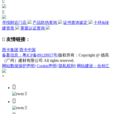


寻找附近门店
产品防伪查询
证书查询鉴定
十环&绿
建资质
莱茵认证查询

友情链接：
西卡集团
西卡中国
备案信息：粤ICP备09129957号
|
版权所有：Copyright @ 德高
（广州）建材有限公司 All rights reserved.
网站数据保护声明
|
Cookie声明
|
隐私权利
|
网站建设：合创汇
×



