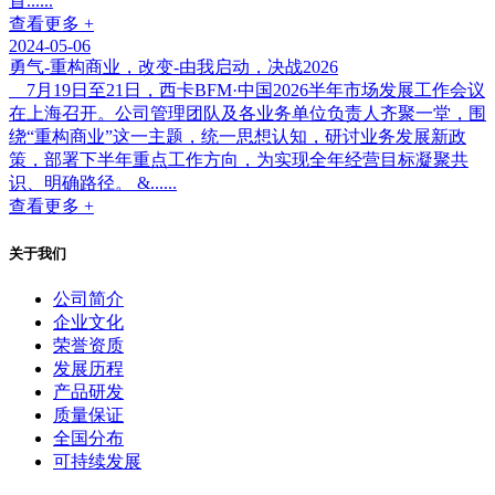
首......
查看更多 +
2024-05-06
勇气-重构商业，改变-由我启动，决战2026
7月19日至21日，西卡BFM·中国2026半年市场发展工作会议
在上海召开。公司管理团队及各业务单位负责人齐聚一堂，围
绕“重构商业”这一主题，统一思想认知，研讨业务发展新政
策，部署下半年重点工作方向，为实现全年经营目标凝聚共
识、明确路径。 &......
查看更多 +
关于我们
公司简介
企业文化
荣誉资质
发展历程
产品研发
质量保证
全国分布
可持续发展