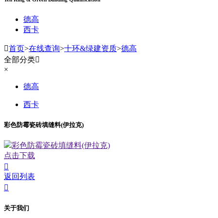
德高
西卡

首页
>
在线查询
>
十环&绿建资质
>
德高
全部分类

×
德高
西卡
彩色防霉瓷砖填缝料(伊拉克)
彩色防霉瓷砖填缝料(伊拉克)
点击下载

返回列表

关于我们