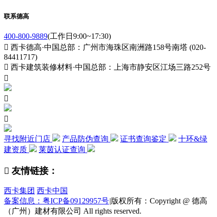
联系德高
400-800-9889
(工作日9:00~17:30)

西卡德高·中国总部：广州市海珠区南洲路158号南塔 (020-
84411717)

西卡建筑装修材料·中国总部：上海市静安区江场三路252号



寻找附近门店
产品防伪查询
证书查询鉴定
十环&绿
建资质
莱茵认证查询

友情链接：
西卡集团
西卡中国
备案信息：粤ICP备09129957号
|
版权所有：Copyright @ 德高
（广州）建材有限公司 All rights reserved.