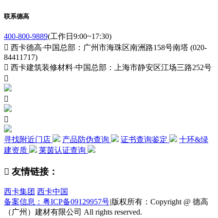
联系德高
400-800-9889
(工作日9:00~17:30)

西卡德高·中国总部：广州市海珠区南洲路158号南塔 (020-
84411717)

西卡建筑装修材料·中国总部：上海市静安区江场三路252号



寻找附近门店
产品防伪查询
证书查询鉴定
十环&绿
建资质
莱茵认证查询

友情链接：
西卡集团
西卡中国
备案信息：粤ICP备09129957号
|
版权所有：Copyright @ 德高
（广州）建材有限公司 All rights reserved.