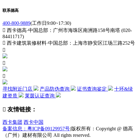
联系德高
400-800-9889
(工作日9:00~17:30)

西卡德高·中国总部：广州市海珠区南洲路158号南塔 (020-
84411717)

西卡建筑装修材料·中国总部：上海市静安区江场三路252号



寻找附近门店
产品防伪查询
证书查询鉴定
十环&绿
建资质
莱茵认证查询

友情链接：
西卡集团
西卡中国
备案信息：粤ICP备09129957号
|
版权所有：Copyright @ 德高
（广州）建材有限公司 All rights reserved.