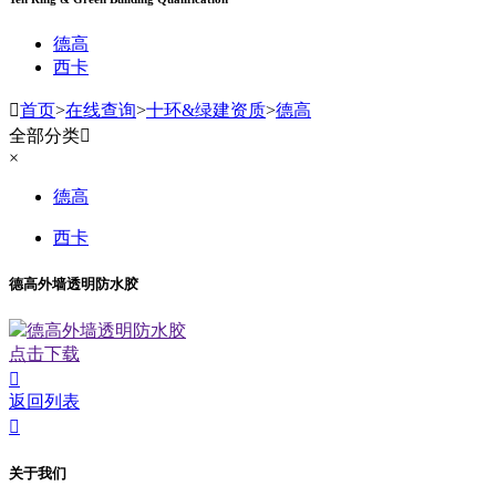
德高
西卡

首页
>
在线查询
>
十环&绿建资质
>
德高
全部分类

×
德高
西卡
德高外墙透明防水胶
德高外墙透明防水胶
点击下载

返回列表

关于我们