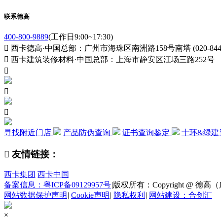
联系德高
400-800-9889
(工作日9:00~17:30)

西卡德高·中国总部：广州市海珠区南洲路158号南塔 (020-84411

西卡建筑装修材料·中国总部：上海市静安区江场三路252号



寻找附近门店
产品防伪查询
证书查询鉴定
十环&绿建

友情链接：
西卡集团
西卡中国
备案信息：粤ICP备09129957号
|
版权所有：Copyright @ 德高（广州
网站数据保护声明
|
Cookie声明
|
隐私权利
|
网站建设：合创汇
×