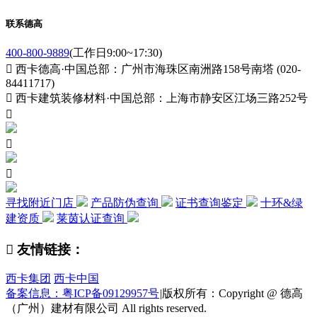
联系德高
400-800-9889
(工作日9:00~17:30)

西卡德高·中国总部：广州市海珠区南洲路158号南塔 (020-
84411717)

西卡建筑装修材料·中国总部：上海市静安区江场三路252号



寻找附近门店
产品防伪查询
证书查询鉴定
十环&绿
建资质
莱茵认证查询

友情链接：
西卡集团
西卡中国
备案信息：粤ICP备09129957号
|
版权所有：Copyright @ 德高
（广州）建材有限公司 All rights reserved.