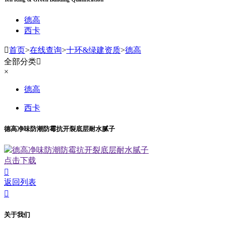
德高
西卡

首页
>
在线查询
>
十环&绿建资质
>
德高
全部分类

×
德高
西卡
德高净味防潮防霉抗开裂底层耐水腻子
德高净味防潮防霉抗开裂底层耐水腻子
点击下载

返回列表

关于我们