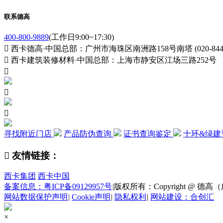
联系德高
400-800-9889
(工作日9:00~17:30)

西卡德高·中国总部：广州市海珠区南洲路158号南塔 (020-84411

西卡建筑装修材料·中国总部：上海市静安区江场三路252号



寻找附近门店
产品防伪查询
证书查询鉴定
十环&绿建

友情链接：
西卡集团
西卡中国
备案信息：粤ICP备09129957号
|
版权所有：Copyright @ 德高（广州
网站数据保护声明
|
Cookie声明
|
隐私权利
|
网站建设：合创汇
×