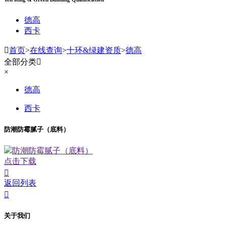
德高
西卡

首页
>
在线查询
>
十环&绿建资质
>
德高
全部分类

×
德高
西卡
防潮防霉腻子（底料）
防潮防霉腻子（底料）
点击下载

返回列表

关于我们