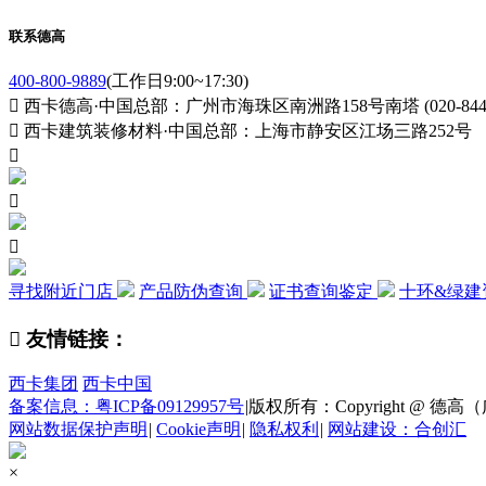
联系德高
400-800-9889
(工作日9:00~17:30)

西卡德高·中国总部：广州市海珠区南洲路158号南塔 (020-84411

西卡建筑装修材料·中国总部：上海市静安区江场三路252号



寻找附近门店
产品防伪查询
证书查询鉴定
十环&绿建

友情链接：
西卡集团
西卡中国
备案信息：粤ICP备09129957号
|
版权所有：Copyright @ 德高（广州
网站数据保护声明
|
Cookie声明
|
隐私权利
|
网站建设：合创汇
×