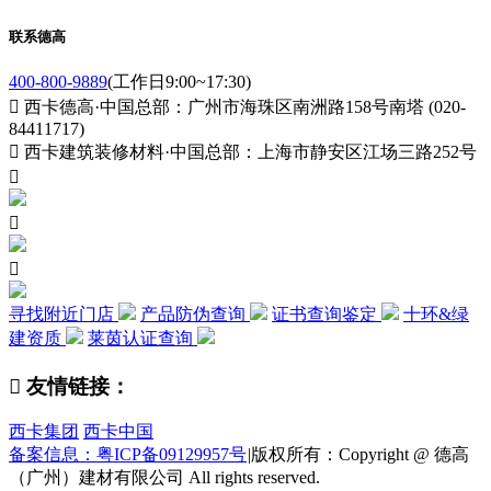
联系德高
400-800-9889
(工作日9:00~17:30)

西卡德高·中国总部：广州市海珠区南洲路158号南塔 (020-
84411717)

西卡建筑装修材料·中国总部：上海市静安区江场三路252号



寻找附近门店
产品防伪查询
证书查询鉴定
十环&绿
建资质
莱茵认证查询

友情链接：
西卡集团
西卡中国
备案信息：粤ICP备09129957号
|
版权所有：Copyright @ 德高
（广州）建材有限公司 All rights reserved.