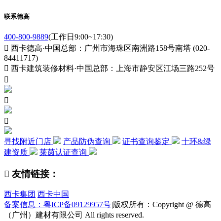
联系德高
400-800-9889
(工作日9:00~17:30)

西卡德高·中国总部：广州市海珠区南洲路158号南塔 (020-
84411717)

西卡建筑装修材料·中国总部：上海市静安区江场三路252号



寻找附近门店
产品防伪查询
证书查询鉴定
十环&绿
建资质
莱茵认证查询

友情链接：
西卡集团
西卡中国
备案信息：粤ICP备09129957号
|
版权所有：Copyright @ 德高
（广州）建材有限公司 All rights reserved.