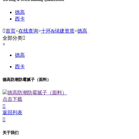
德高
西卡

首页
>
在线查询
>
十环&绿建资质
>
德高
全部分类

×
德高
西卡
德高防潮防霉腻子（面料）
德高防潮防霉腻子（面料）
点击下载

返回列表

关于我们