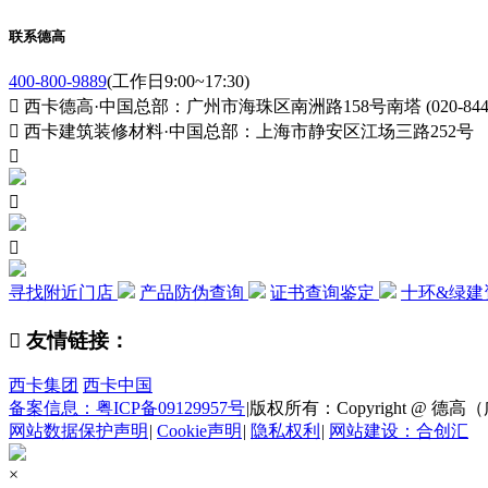
联系德高
400-800-9889
(工作日9:00~17:30)

西卡德高·中国总部：广州市海珠区南洲路158号南塔 (020-84411

西卡建筑装修材料·中国总部：上海市静安区江场三路252号



寻找附近门店
产品防伪查询
证书查询鉴定
十环&绿建

友情链接：
西卡集团
西卡中国
备案信息：粤ICP备09129957号
|
版权所有：Copyright @ 德高（广州
网站数据保护声明
|
Cookie声明
|
隐私权利
|
网站建设：合创汇
×