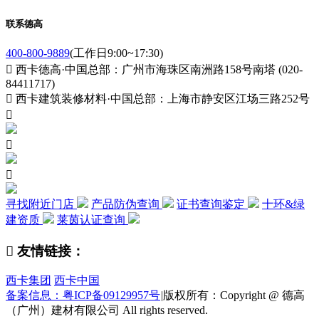
联系德高
400-800-9889
(工作日9:00~17:30)

西卡德高·中国总部：广州市海珠区南洲路158号南塔 (020-
84411717)

西卡建筑装修材料·中国总部：上海市静安区江场三路252号



寻找附近门店
产品防伪查询
证书查询鉴定
十环&绿
建资质
莱茵认证查询

友情链接：
西卡集团
西卡中国
备案信息：粤ICP备09129957号
|
版权所有：Copyright @ 德高
（广州）建材有限公司 All rights reserved.