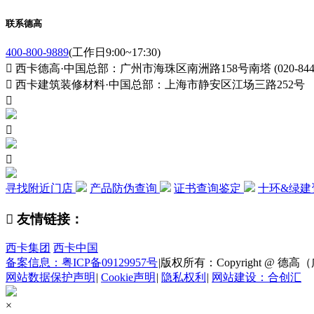
联系德高
400-800-9889
(工作日9:00~17:30)

西卡德高·中国总部：广州市海珠区南洲路158号南塔 (020-84411

西卡建筑装修材料·中国总部：上海市静安区江场三路252号



寻找附近门店
产品防伪查询
证书查询鉴定
十环&绿建

友情链接：
西卡集团
西卡中国
备案信息：粤ICP备09129957号
|
版权所有：Copyright @ 德高（广州
网站数据保护声明
|
Cookie声明
|
隐私权利
|
网站建设：合创汇
×