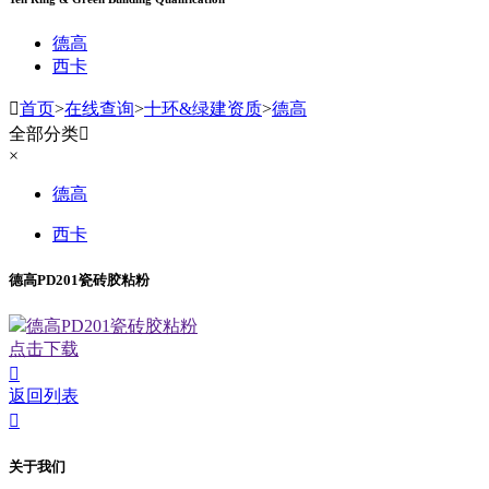
德高
西卡

首页
>
在线查询
>
十环&绿建资质
>
德高
全部分类

×
德高
西卡
德高PD201瓷砖胶粘粉
德高PD201瓷砖胶粘粉
点击下载

返回列表

关于我们