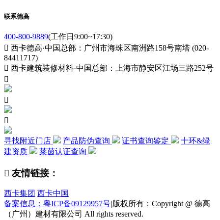
联系德高
400-800-9889
(工作日9:00~17:30)

西卡德高·中国总部：广州市海珠区南洲路158号南塔 (020-
84411717)

西卡建筑装修材料·中国总部：上海市静安区江场三路252号



寻找附近门店
产品防伪查询
证书查询鉴定
十环&绿
建资质
莱茵认证查询

友情链接：
西卡集团
西卡中国
备案信息：粤ICP备09129957号
|
版权所有：Copyright @ 德高
（广州）建材有限公司 All rights reserved.