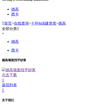
德高
西卡

首页
>
在线查询
>
十环&绿建资质
>
德高
全部分类

×
德高
西卡
德高墙面找平砂浆
德高墙面找平砂浆
点击下载

返回列表

关于我们