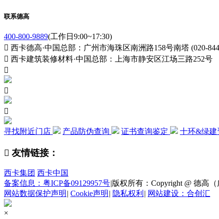
联系德高
400-800-9889
(工作日9:00~17:30)

西卡德高·中国总部：广州市海珠区南洲路158号南塔 (020-84411

西卡建筑装修材料·中国总部：上海市静安区江场三路252号



寻找附近门店
产品防伪查询
证书查询鉴定
十环&绿建

友情链接：
西卡集团
西卡中国
备案信息：粤ICP备09129957号
|
版权所有：Copyright @ 德高（广州
网站数据保护声明
|
Cookie声明
|
隐私权利
|
网站建设：合创汇
×