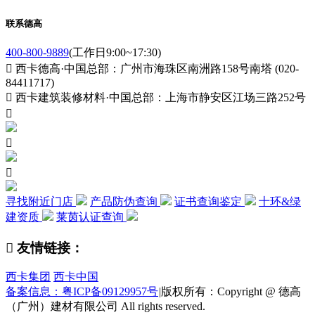
联系德高
400-800-9889
(工作日9:00~17:30)

西卡德高·中国总部：广州市海珠区南洲路158号南塔 (020-
84411717)

西卡建筑装修材料·中国总部：上海市静安区江场三路252号



寻找附近门店
产品防伪查询
证书查询鉴定
十环&绿
建资质
莱茵认证查询

友情链接：
西卡集团
西卡中国
备案信息：粤ICP备09129957号
|
版权所有：Copyright @ 德高
（广州）建材有限公司 All rights reserved.