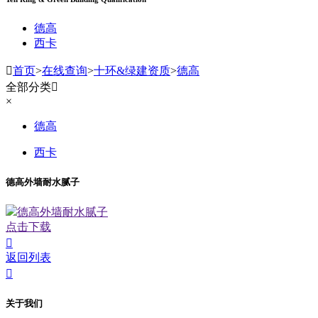
德高
西卡

首页
>
在线查询
>
十环&绿建资质
>
德高
全部分类

×
德高
西卡
德高外墙耐水腻子
德高外墙耐水腻子
点击下载

返回列表

关于我们