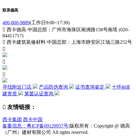
联系德高
400-800-9889
(工作日9:00~17:30)

西卡德高·中国总部：广州市海珠区南洲路158号南塔 (020-
84411717)

西卡建筑装修材料·中国总部：上海市静安区江场三路252号



寻找附近门店
产品防伪查询
证书查询鉴定
十环&绿
建资质
莱茵认证查询

友情链接：
西卡集团
西卡中国
备案信息：粤ICP备09129957号
|
版权所有：Copyright @ 德高
（广州）建材有限公司 All rights reserved.