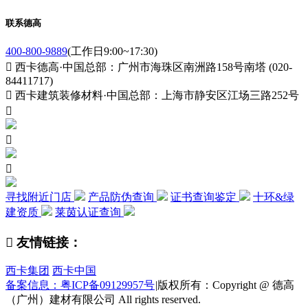
联系德高
400-800-9889
(工作日9:00~17:30)

西卡德高·中国总部：广州市海珠区南洲路158号南塔 (020-
84411717)

西卡建筑装修材料·中国总部：上海市静安区江场三路252号



寻找附近门店
产品防伪查询
证书查询鉴定
十环&绿
建资质
莱茵认证查询

友情链接：
西卡集团
西卡中国
备案信息：粤ICP备09129957号
|
版权所有：Copyright @ 德高
（广州）建材有限公司 All rights reserved.