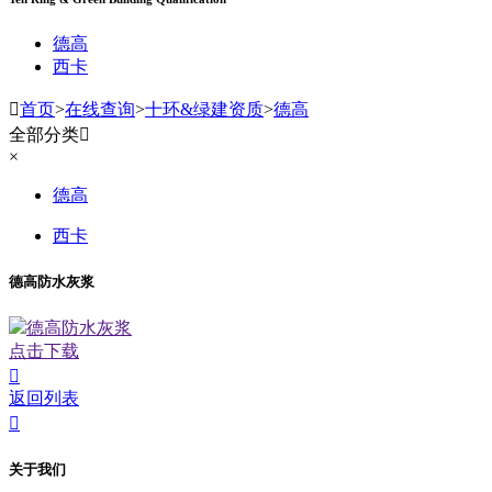
德高
西卡

首页
>
在线查询
>
十环&绿建资质
>
德高
全部分类

×
德高
西卡
德高防水灰浆
德高防水灰浆
点击下载

返回列表

关于我们