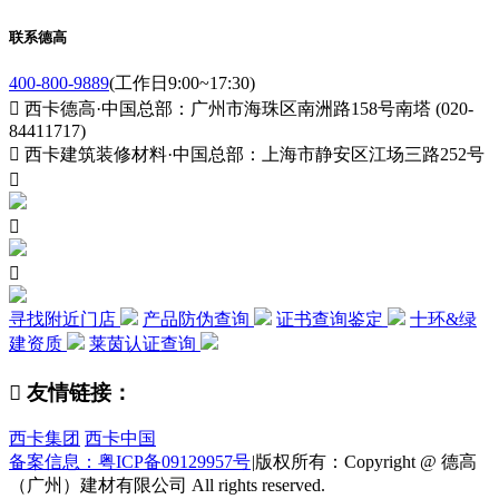
联系德高
400-800-9889
(工作日9:00~17:30)

西卡德高·中国总部：广州市海珠区南洲路158号南塔 (020-
84411717)

西卡建筑装修材料·中国总部：上海市静安区江场三路252号



寻找附近门店
产品防伪查询
证书查询鉴定
十环&绿
建资质
莱茵认证查询

友情链接：
西卡集团
西卡中国
备案信息：粤ICP备09129957号
|
版权所有：Copyright @ 德高
（广州）建材有限公司 All rights reserved.