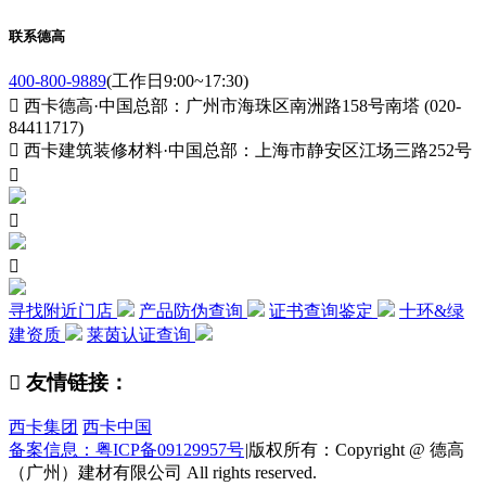
联系德高
400-800-9889
(工作日9:00~17:30)

西卡德高·中国总部：广州市海珠区南洲路158号南塔 (020-
84411717)

西卡建筑装修材料·中国总部：上海市静安区江场三路252号



寻找附近门店
产品防伪查询
证书查询鉴定
十环&绿
建资质
莱茵认证查询

友情链接：
西卡集团
西卡中国
备案信息：粤ICP备09129957号
|
版权所有：Copyright @ 德高
（广州）建材有限公司 All rights reserved.