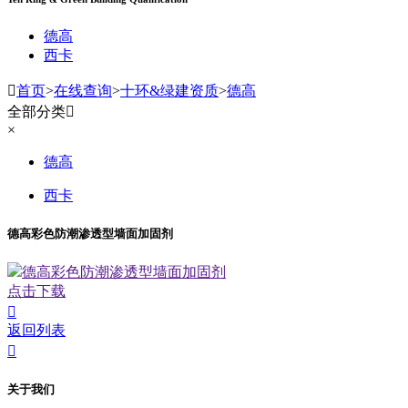
德高
西卡

首页
>
在线查询
>
十环&绿建资质
>
德高
全部分类

×
德高
西卡
德高彩色防潮渗透型墙面加固剂
德高彩色防潮渗透型墙面加固剂
点击下载

返回列表

关于我们