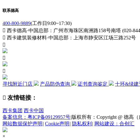
联系德高
400-800-9889
(工作日9:00~17:30)

西卡德高·中国总部：广州市海珠区南洲路158号南塔 (020-84411

西卡建筑装修材料·中国总部：上海市静安区江场三路252号



寻找附近门店
产品防伪查询
证书查询鉴定
十环&绿建

友情链接：
西卡集团
西卡中国
备案信息：粤ICP备09129957号
|
版权所有：Copyright @ 德高（广州
网站数据保护声明
|
Cookie声明
|
隐私权利
|
网站建设：合创汇
×