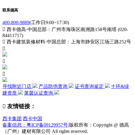
联系德高
400-800-9889
(工作日9:00~17:30)

西卡德高·中国总部：广州市海珠区南洲路158号南塔 (020-
84411717)

西卡建筑装修材料·中国总部：上海市静安区江场三路252号



寻找附近门店
产品防伪查询
证书查询鉴定
十环&绿
建资质
莱茵认证查询

友情链接：
西卡集团
西卡中国
备案信息：粤ICP备09129957号
|
版权所有：Copyright @ 德高
（广州）建材有限公司 All rights reserved.