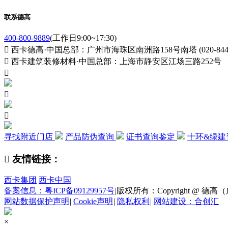
联系德高
400-800-9889
(工作日9:00~17:30)

西卡德高·中国总部：广州市海珠区南洲路158号南塔 (020-84411

西卡建筑装修材料·中国总部：上海市静安区江场三路252号



寻找附近门店
产品防伪查询
证书查询鉴定
十环&绿建

友情链接：
西卡集团
西卡中国
备案信息：粤ICP备09129957号
|
版权所有：Copyright @ 德高（广州
网站数据保护声明
|
Cookie声明
|
隐私权利
|
网站建设：合创汇
×