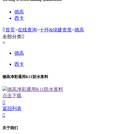
德高
西卡

首页
>
在线查询
>
十环&绿建资质
>
德高
全部分类

×
德高
西卡
德高净彩通用K11防水浆料
德高净彩通用K11防水浆料
点击下载

返回列表

关于我们