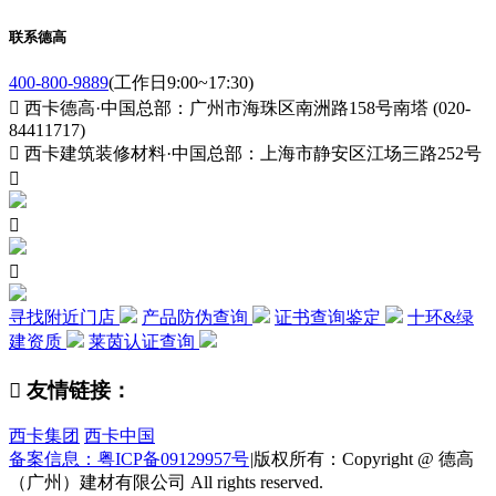
联系德高
400-800-9889
(工作日9:00~17:30)

西卡德高·中国总部：广州市海珠区南洲路158号南塔 (020-
84411717)

西卡建筑装修材料·中国总部：上海市静安区江场三路252号



寻找附近门店
产品防伪查询
证书查询鉴定
十环&绿
建资质
莱茵认证查询

友情链接：
西卡集团
西卡中国
备案信息：粤ICP备09129957号
|
版权所有：Copyright @ 德高
（广州）建材有限公司 All rights reserved.