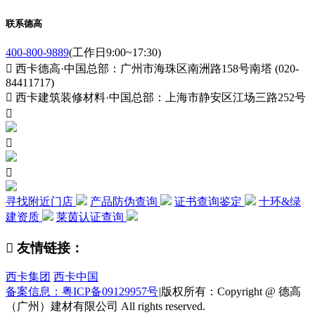
联系德高
400-800-9889
(工作日9:00~17:30)

西卡德高·中国总部：广州市海珠区南洲路158号南塔 (020-
84411717)

西卡建筑装修材料·中国总部：上海市静安区江场三路252号



寻找附近门店
产品防伪查询
证书查询鉴定
十环&绿
建资质
莱茵认证查询

友情链接：
西卡集团
西卡中国
备案信息：粤ICP备09129957号
|
版权所有：Copyright @ 德高
（广州）建材有限公司 All rights reserved.