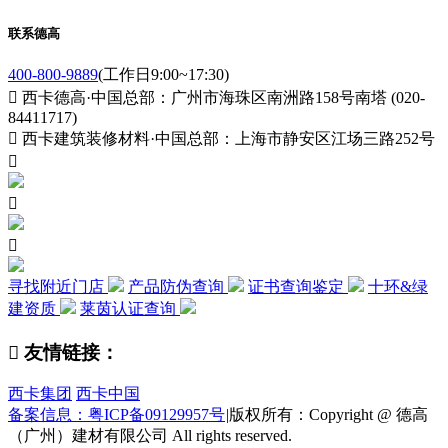
联系德高
400-800-9889
(工作日9:00~17:30)

西卡德高·中国总部：广州市海珠区南洲路158号南塔 (020-
84411717)

西卡建筑装修材料·中国总部：上海市静安区江场三路252号



寻找附近门店
产品防伪查询
证书查询鉴定
十环&绿
建资质
莱茵认证查询

友情链接：
西卡集团
西卡中国
备案信息：粤ICP备09129957号
|
版权所有：Copyright @ 德高
（广州）建材有限公司 All rights reserved.