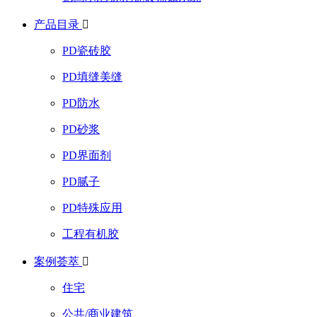
产品目录

PD瓷砖胶
PD填缝美缝
PD防水
PD砂浆
PD界面剂
PD腻子
PD特殊应用
工程有机胶
案例荟萃

住宅
公共/商业建筑