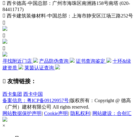

西卡德高·中国总部：广州市海珠区南洲路158号南塔 (020-
84411717)

西卡建筑装修材料·中国总部：上海市静安区江场三路252号



寻找附近门店
产品防伪查询
证书查询鉴定
十环&绿
建资质
莱茵认证查询

友情链接：
西卡集团
西卡中国
备案信息：粤ICP备09129957号
|
版权所有：Copyright @ 德高
（广州）建材有限公司 All rights reserved.
网站数据保护声明
|
Cookie声明
|
隐私权利
|
网站建设：合创汇
×