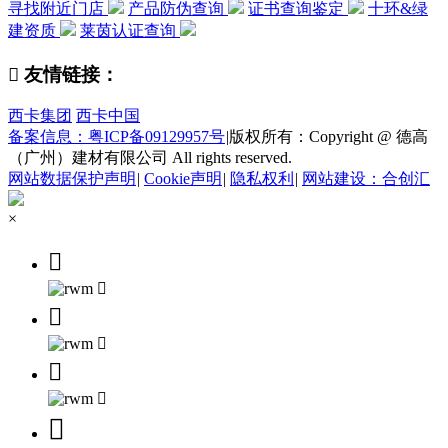
寻找附近门店
产品防伪查询
证书查询鉴定
十环&绿
建资质
莱茵认证查询

友情链接：
西卡集团
西卡中国
备案信息：粤ICP备09129957号
|
版权所有：Copyright @ 德高
（广州）建材有限公司 All rights reserved.
网站数据保护声明
|
Cookie声明
|
隐私权利
|
网站建设：合创汇
×






