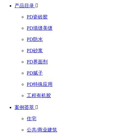
产品目录

PD瓷砖胶
PD填缝美缝
PD防水
PD砂浆
PD界面剂
PD腻子
PD特殊应用
工程有机胶
案例荟萃

住宅
公共/商业建筑