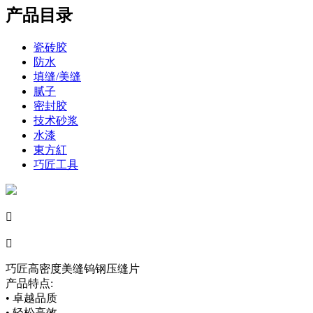
产品目录
瓷砖胶
防水
填缝/美缝
腻子
密封胶
技术砂浆
水漆
東方紅
巧匠工具


巧匠高密度美缝钨钢压缝片
产品特点:
• 卓越品质
• 轻松高效