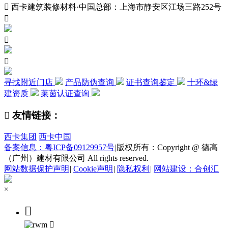

西卡建筑装修材料·中国总部：上海市静安区江场三路252号



寻找附近门店
产品防伪查询
证书查询鉴定
十环&绿
建资质
莱茵认证查询

友情链接：
西卡集团
西卡中国
备案信息：粤ICP备09129957号
|
版权所有：Copyright @ 德高
（广州）建材有限公司 All rights reserved.
网站数据保护声明
|
Cookie声明
|
隐私权利
|
网站建设：合创汇
×

