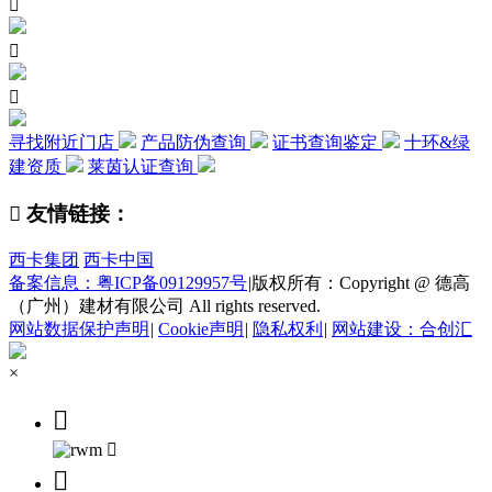



寻找附近门店
产品防伪查询
证书查询鉴定
十环&绿
建资质
莱茵认证查询

友情链接：
西卡集团
西卡中国
备案信息：粤ICP备09129957号
|
版权所有：Copyright @ 德高
（广州）建材有限公司 All rights reserved.
网站数据保护声明
|
Cookie声明
|
隐私权利
|
网站建设：合创汇
×


