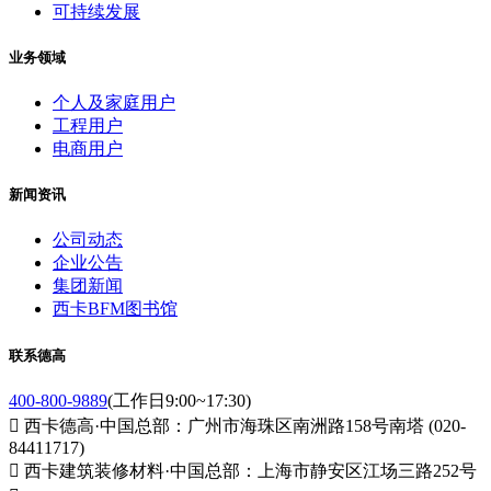
可持续发展
业务领域
个人及家庭用户
工程用户
电商用户
新闻资讯
公司动态
企业公告
集团新闻
西卡BFM图书馆
联系德高
400-800-9889
(工作日9:00~17:30)

西卡德高·中国总部：广州市海珠区南洲路158号南塔 (020-
84411717)

西卡建筑装修材料·中国总部：上海市静安区江场三路252号