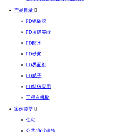
产品目录

PD瓷砖胶
PD填缝美缝
PD防水
PD砂浆
PD界面剂
PD腻子
PD特殊应用
工程有机胶
案例荟萃

住宅
公共/商业建筑