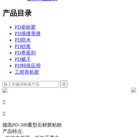
产品目录
PD瓷砖胶
PD填缝美缝
PD防水
PD砂浆
PD界面剂
PD腻子
PD特殊应用
工程有机胶



德高PD-509重型石材胶粘粉
产品特点: