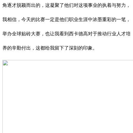
角逐才脱颖而出的，这凝聚了他们对这项事业的执着与努力，
我相信，今天的比赛一定是他们职业生涯中浓墨重彩的一笔，
举办全球贴砖大赛，也让我看到西卡德高对于推动行业人才培
养的辛勤付出，这都给我留下了深刻的印象。