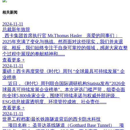
相关新闻
2024-11-11
总裁新年致辞
西卡集团首席执行官 Mr.Thomas Hasler 亲爱的同事们：
2025年充满了变化与挑战。然而面对这些现实，我们并未退
缩。相反，我们始终专注于自身可掌控的领域，感谢大家在整
个过程中展现的奉献精神和......
查看更多 +
2024-11-11
重磅！西卡再度荣登《时代》周刊 “全球最具可持续发展” 企
业榜单
近日，《时代》周刊联合国际调研机构Statista发布"2026全
球最具可持续发展企业榜单"。本次评选门槛严苛，组委会面
向全球5,800余家企业，围绕可持续承诺与权威外部评级、
ESG信息披露透明度、环境管控成效、社会责任......
查看更多 +
2024-11-11
世界工程档案|最长铁路隧道背后的西卡防水科技
项目名称： 圣哥达基线隧道（Gotthard Base Tunnel） 项