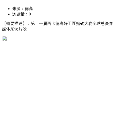
来源：德高
浏览量：
0
【概要描述】：第十一届西卡德高好工匠贴砖大赛全球总决赛
媒体采访片段