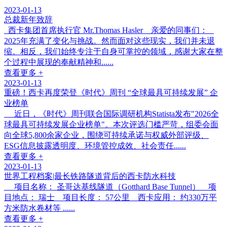
2023-01-13
总裁新年致辞
西卡集团首席执行官 Mr.Thomas Hasler 亲爱的同事们：
2025年充满了变化与挑战。然而面对这些现实，我们并未退
缩。相反，我们始终专注于自身可掌控的领域，感谢大家在整
个过程中展现的奉献精神和......
查看更多 +
2023-01-13
重磅！西卡再度荣登《时代》周刊 “全球最具可持续发展” 企
业榜单
近日，《时代》周刊联合国际调研机构Statista发布"2026全
球最具可持续发展企业榜单"。本次评选门槛严苛，组委会面
向全球5,800余家企业，围绕可持续承诺与权威外部评级、
ESG信息披露透明度、环境管控成效、社会责任......
查看更多 +
2023-01-13
世界工程档案|最长铁路隧道背后的西卡防水科技
项目名称： 圣哥达基线隧道（Gotthard Base Tunnel） 项
目地点： 瑞士 项目长度： 57公里 西卡应用： 约330万平
方米防水卷材等 ......
查看更多 +