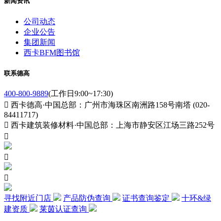
新闻资讯
公司动态
企业公告
集团新闻
西卡BFM图书馆
联系德高
400-800-9889
(工作日9:00~17:30)

西卡德高·中国总部：广州市海珠区南洲路158号南塔 (020-
84411717)

西卡建筑装修材料·中国总部：上海市静安区江场三路252号



寻找附近门店
产品防伪查询
证书查询鉴定
十环&绿
建资质
莱茵认证查询