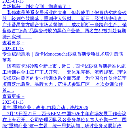
2023-01-13
当场抓获！判处实刑！彻底凉了！
装修本是关系安居乐业的大事，但若使用了假冒伪劣的瓷砖
胶，轻则空鼓脱落，重则伤人毁财。 近日，经过缜密侦查，
广州番禺警方联合市场监督部门，成功斩断一条跨市生产、销
售假冒“德高”品牌瓷砖胶的黑色产业链。两名主犯被判处有期
徒刑实刑，......
查看更多 +
2023-01-13
专业赋能落地｜西卡Monocouche砂浆首期专项技术培训圆满
落幕
随着西卡M砂浆全新上市，近日，西卡M砂浆首期标准化施
工培训在金山工厂正式开营。一套体系完整、流程规范、理论
实操双向覆盖的专业培训体系全面亮相，为全国合作伙伴筑牢
项目落地后盾。品牌实力，沉浸式参观厂区 本次参训伙伴
首......
查看更多 +
2023-01-13
勇气-重构商业，改变-由我启动，决战2026
7月19日至21日，西卡BFM·中国2026半年市场发展工作会议
在上海召开。公司管理团队及各业务单位负责人齐聚一堂，围
绕“重构商业”这一主题，统一思想认知，研讨业务发展新政