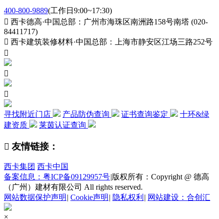
400-800-9889
(工作日9:00~17:30)

西卡德高·中国总部：广州市海珠区南洲路158号南塔 (020-
84411717)

西卡建筑装修材料·中国总部：上海市静安区江场三路252号



寻找附近门店
产品防伪查询
证书查询鉴定
十环&绿
建资质
莱茵认证查询

友情链接：
西卡集团
西卡中国
备案信息：粤ICP备09129957号
|
版权所有：Copyright @ 德高
（广州）建材有限公司 All rights reserved.
网站数据保护声明
|
Cookie声明
|
隐私权利
|
网站建设：合创汇
×