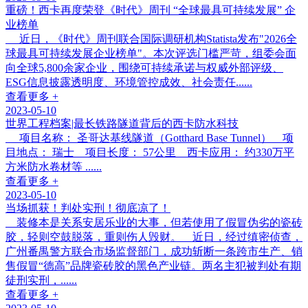
重磅！西卡再度荣登《时代》周刊 “全球最具可持续发展” 企
业榜单
近日，《时代》周刊联合国际调研机构Statista发布"2026全
球最具可持续发展企业榜单"。本次评选门槛严苛，组委会面
向全球5,800余家企业，围绕可持续承诺与权威外部评级、
ESG信息披露透明度、环境管控成效、社会责任......
查看更多 +
2023-05-10
世界工程档案|最长铁路隧道背后的西卡防水科技
项目名称： 圣哥达基线隧道（Gotthard Base Tunnel） 项
目地点： 瑞士 项目长度： 57公里 西卡应用： 约330万平
方米防水卷材等 ......
查看更多 +
2023-05-10
当场抓获！判处实刑！彻底凉了！
装修本是关系安居乐业的大事，但若使用了假冒伪劣的瓷砖
胶，轻则空鼓脱落，重则伤人毁财。 近日，经过缜密侦查，
广州番禺警方联合市场监督部门，成功斩断一条跨市生产、销
售假冒“德高”品牌瓷砖胶的黑色产业链。两名主犯被判处有期
徒刑实刑，......
查看更多 +