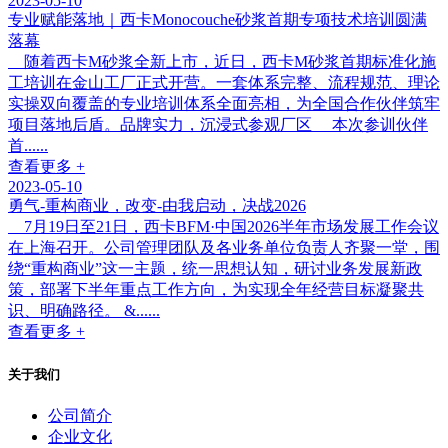
2023-05-10
专业赋能落地｜西卡Monocouche砂浆首期专项技术培训圆满
落幕
随着西卡M砂浆全新上市，近日，西卡M砂浆首期标准化施
工培训在金山工厂正式开营。一套体系完整、流程规范、理论
实操双向覆盖的专业培训体系全面亮相，为全国合作伙伴筑牢
项目落地后盾。品牌实力，沉浸式参观厂区 本次参训伙伴
首......
查看更多 +
2023-05-10
勇气-重构商业，改变-由我启动，决战2026
7月19日至21日，西卡BFM·中国2026半年市场发展工作会议
在上海召开。公司管理团队及各业务单位负责人齐聚一堂，围
绕“重构商业”这一主题，统一思想认知，研讨业务发展新政
策，部署下半年重点工作方向，为实现全年经营目标凝聚共
识、明确路径。 &......
查看更多 +
关于我们
公司简介
企业文化