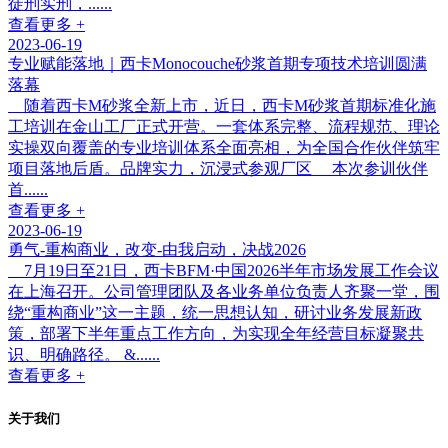
徒刑实刑，......
查看更多 +
2023-06-19
专业赋能落地｜西卡Monocouche砂浆首期专项技术培训圆满
落幕
随着西卡M砂浆全新上市，近日，西卡M砂浆首期标准化施
工培训在金山工厂正式开营。一套体系完整、流程规范、理论
实操双向覆盖的专业培训体系全面亮相，为全国合作伙伴筑牢
项目落地后盾。品牌实力，沉浸式参观厂区 本次参训伙伴
首......
查看更多 +
2023-06-19
勇气-重构商业，改变-由我启动，决战2026
7月19日至21日，西卡BFM·中国2026半年市场发展工作会议
在上海召开。公司管理团队及各业务单位负责人齐聚一堂，围
绕“重构商业”这一主题，统一思想认知，研讨业务发展新政
策，部署下半年重点工作方向，为实现全年经营目标凝聚共
识、明确路径。 &......
查看更多 +
关于我们