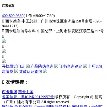
联系德高
400-800-9889
(工作日9:00~17:30)

西卡德高·中国总部：广州市海珠区南洲路158号南塔 (020-
84411717)

西卡建筑装修材料·中国总部：上海市静安区江场三路252号



寻找附近门店
产品防伪查询
证书查询鉴定
十环&绿
建资质
莱茵认证查询

友情链接：
西卡集团
西卡中国
备案信息：粤ICP备09129957号
|
版权所有：Copyright @ 德高
（广州）建材有限公司 All rights reserved.
网站数据保护声明
|
Cookie声明
|
隐私权利
|
网站建设：合创汇