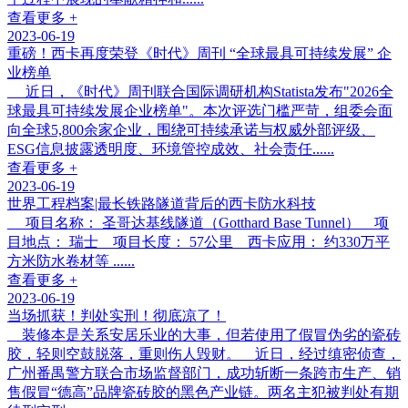
查看更多 +
2023-06-19
重磅！西卡再度荣登《时代》周刊 “全球最具可持续发展” 企
业榜单
近日，《时代》周刊联合国际调研机构Statista发布"2026全
球最具可持续发展企业榜单"。本次评选门槛严苛，组委会面
向全球5,800余家企业，围绕可持续承诺与权威外部评级、
ESG信息披露透明度、环境管控成效、社会责任......
查看更多 +
2023-06-19
世界工程档案|最长铁路隧道背后的西卡防水科技
项目名称： 圣哥达基线隧道（Gotthard Base Tunnel） 项
目地点： 瑞士 项目长度： 57公里 西卡应用： 约330万平
方米防水卷材等 ......
查看更多 +
2023-06-19
当场抓获！判处实刑！彻底凉了！
装修本是关系安居乐业的大事，但若使用了假冒伪劣的瓷砖
胶，轻则空鼓脱落，重则伤人毁财。 近日，经过缜密侦查，
广州番禺警方联合市场监督部门，成功斩断一条跨市生产、销
售假冒“德高”品牌瓷砖胶的黑色产业链。两名主犯被判处有期