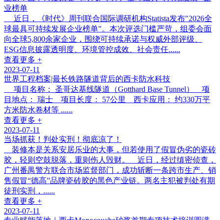
业榜单
近日，《时代》周刊联合国际调研机构Statista发布"2026全
球最具可持续发展企业榜单"。本次评选门槛严苛，组委会面
向全球5,800余家企业，围绕可持续承诺与权威外部评级、
ESG信息披露透明度、环境管控成效、社会责任......
查看更多 +
2023-07-11
世界工程档案|最长铁路隧道背后的西卡防水科技
项目名称： 圣哥达基线隧道（Gotthard Base Tunnel） 项
目地点： 瑞士 项目长度： 57公里 西卡应用： 约330万平
方米防水卷材等 ......
查看更多 +
2023-07-11
当场抓获！判处实刑！彻底凉了！
装修本是关系安居乐业的大事，但若使用了假冒伪劣的瓷砖
胶，轻则空鼓脱落，重则伤人毁财。 近日，经过缜密侦查，
广州番禺警方联合市场监督部门，成功斩断一条跨市生产、销
售假冒“德高”品牌瓷砖胶的黑色产业链。两名主犯被判处有期
徒刑实刑，......
查看更多 +
2023-07-11