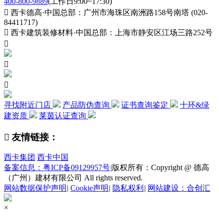
400-800-9889
(工作日9:00~17:30)

西卡德高·中国总部：广州市海珠区南洲路158号南塔 (020-
84411717)

西卡建筑装修材料·中国总部：上海市静安区江场三路252号



寻找附近门店
产品防伪查询
证书查询鉴定
十环&绿
建资质
莱茵认证查询

友情链接：
西卡集团
西卡中国
备案信息：粤ICP备09129957号
|
版权所有：Copyright @ 德高
（广州）建材有限公司 All rights reserved.
网站数据保护声明
|
Cookie声明
|
隐私权利
|
网站建设：合创汇
×