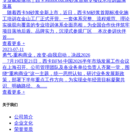
专业赋能落地｜西卡Monocouche砂浆首期专项技术培训圆满
落幕
随着西卡M砂浆全新上市，近日，西卡M砂浆首期标准化施
工培训在金山工厂正式开营。一套体系完整、流程规范、理论
实操双向覆盖的专业培训体系全面亮相，为全国合作伙伴筑牢
项目落地后盾。品牌实力，沉浸式参观厂区 本次参训伙伴
首......
查看更多 +
2023-07-11
勇气-重构商业，改变-由我启动，决战2026
7月19日至21日，西卡BFM·中国2026半年市场发展工作会议
在上海召开。公司管理团队及各业务单位负责人齐聚一堂，围
绕“重构商业”这一主题，统一思想认知，研讨业务发展新政
策，部署下半年重点工作方向，为实现全年经营目标凝聚共
识、明确路径。 &......
查看更多 +
关于我们
公司简介
企业文化
荣誉资质