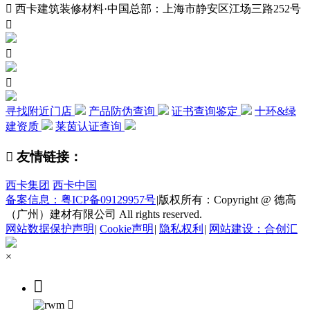

西卡建筑装修材料·中国总部：上海市静安区江场三路252号



寻找附近门店
产品防伪查询
证书查询鉴定
十环&绿
建资质
莱茵认证查询

友情链接：
西卡集团
西卡中国
备案信息：粤ICP备09129957号
|
版权所有：Copyright @ 德高
（广州）建材有限公司 All rights reserved.
网站数据保护声明
|
Cookie声明
|
隐私权利
|
网站建设：合创汇
×

