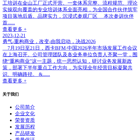
工培训在金山工厂正式开营。一套体系完整、流程规范、理论
实操双向覆盖的专业培训体系全面亮相，为全国合作伙伴筑牢
项目落地后盾。品牌实力，沉浸式参观厂区 本次参训伙伴
首......
查看更多 +
2023-12-21
勇气-重构商业，改变-由我启动，决战2026
7月19日至21日，西卡BFM·中国2026半年市场发展工作会议
在上海召开。公司管理团队及各业务单位负责人齐聚一堂，围
绕“重构商业”这一主题，统一思想认知，研讨业务发展新政
策，部署下半年重点工作方向，为实现全年经营目标凝聚共
识、明确路径。 &......
查看更多 +
关于我们
公司简介
企业文化
荣誉资质
发展历程
产品研发
质量保证