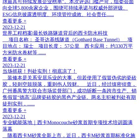
球最具可持续发展企业榜单"。本次评选门槛严苛，组委会面
向全球5,800余家企业，围绕可持续承诺与权威外部评级、
ESG信息披露透明度、环境管控成效、社会责任......
查看更多 +
2023-12-21
世界工程档案|最长铁路隧道背后的西卡防水科技
项目名称： 圣哥达基线隧道（Gotthard Base Tunnel） 项
目地点： 瑞士 项目长度： 57公里 西卡应用： 约330万平
方米防水卷材等 ......
查看更多 +
2023-12-21
当场抓获！判处实刑！彻底凉了！
装修本是关系安居乐业的大事，但若使用了假冒伪劣的瓷砖
胶，轻则空鼓脱落，重则伤人毁财。 近日，经过缜密侦查，
广州番禺警方联合市场监督部门，成功斩断一条跨市生产、销
售假冒“德高”品牌瓷砖胶的黑色产业链。两名主犯被判处有期
徒刑实刑，......
查看更多 +
2023-12-21
专业赋能落地｜西卡Monocouche砂浆首期专项技术培训圆满
落幕
随着西卡M砂浆全新上市，近日，西卡M砂浆首期标准化施