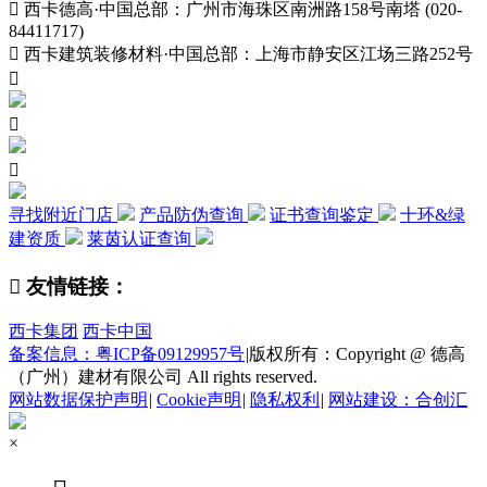

西卡德高·中国总部：广州市海珠区南洲路158号南塔 (020-
84411717)

西卡建筑装修材料·中国总部：上海市静安区江场三路252号



寻找附近门店
产品防伪查询
证书查询鉴定
十环&绿
建资质
莱茵认证查询

友情链接：
西卡集团
西卡中国
备案信息：粤ICP备09129957号
|
版权所有：Copyright @ 德高
（广州）建材有限公司 All rights reserved.
网站数据保护声明
|
Cookie声明
|
隐私权利
|
网站建设：合创汇
×