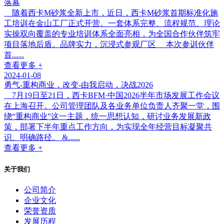
落幕
随着西卡M砂浆全新上市，近日，西卡M砂浆首期标准化施
工培训在金山工厂正式开营。一套体系完整、流程规范、理论
实操双向覆盖的专业培训体系全面亮相，为全国合作伙伴筑牢
项目落地后盾。品牌实力，沉浸式参观厂区 本次参训伙伴
首......
查看更多 +
2024-01-08
勇气-重构商业，改变-由我启动，决战2026
7月19日至21日，西卡BFM·中国2026半年市场发展工作会议
在上海召开。公司管理团队及各业务单位负责人齐聚一堂，围
绕“重构商业”这一主题，统一思想认知，研讨业务发展新政
策，部署下半年重点工作方向，为实现全年经营目标凝聚共
识、明确路径。 &......
查看更多 +
关于我们
公司简介
企业文化
荣誉资质
发展历程