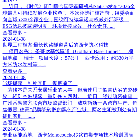
近日，《时代》周刊联合国际调研机构Statista发布"2026全
球最具可持续发展企业榜单"。本次评选门槛严苛，组委会面
向全球5,800余家企业，围绕可持续承诺与权威外部评级、
ESG信息披露透明度、环境管控成效、社会责任......
查看更多 +
2024-01-08
世界工程档案|最长铁路隧道背后的西卡防水科技
项目名称： 圣哥达基线隧道（Gotthard Base Tunnel） 项
目地点： 瑞士 项目长度： 57公里 西卡应用： 约330万平
方米防水卷材等 ......
查看更多 +
2024-01-08
当场抓获！判处实刑！彻底凉了！
装修本是关系安居乐业的大事，但若使用了假冒伪劣的瓷砖
胶，轻则空鼓脱落，重则伤人毁财。 近日，经过缜密侦查，
广州番禺警方联合市场监督部门，成功斩断一条跨市生产、销
售假冒“德高”品牌瓷砖胶的黑色产业链。两名主犯被判处有期
徒刑实刑，......
查看更多 +
2024-01-08
专业赋能落地｜西卡Monocouche砂浆首期专项技术培训圆满